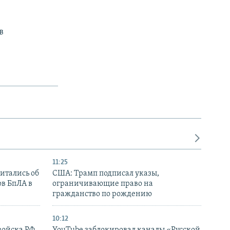
в
11:25
итались об
США: Трамп подписал указы,
ов БпЛА в
ограничивающие право на
гражданство по рождению
10:12