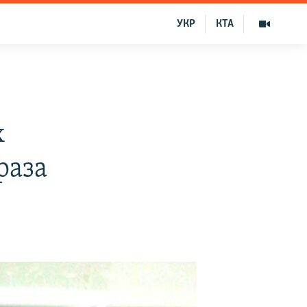
УКР
КТА
х
раза