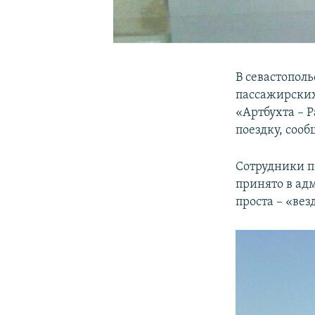
В севастополь
пассажирских
«Артбухта – Р
поездку, соо
Сотрудники п
принято в ад
проста – «вез