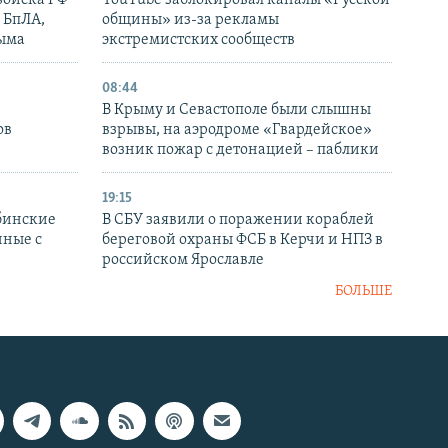
войска РФ
YouTube заблокировал каналы «Русской
 БпЛА,
общины» из-за рекламы
рыма
экстремистских сообществ
08:44
В Крыму и Севастополе были слышны
ов
взрывы, на аэродроме «Гвардейское»
возник пожар с детонацией – паблики
19:15
бинские
В СБУ заявили о поражении кораблей
нные с
береговой охраны ФСБ в Керчи и НПЗ в
российском Ярославле
БОЛЬШЕ