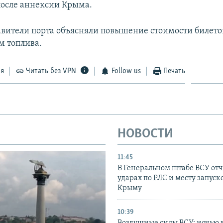
после аннексии Крыма.
авители порта объясняли повышение стоимости билето
 топлива.
ся
Читать без VPN
Follow us
Печать
НОВОСТИ
11:45
В Генеральном штабе ВСУ отч
ударах по РЛС и месту запуск
Крыму
10:39