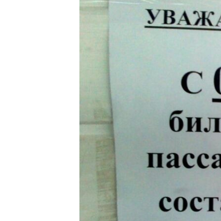
ПОБЕДИТЕЛЕЙ НЕ СУДЯТ?
КРЫМ.НЕПОКОРЕННЫЙ
ELIFBE
УКРАИНСКАЯ ПРОБЛЕМА КРЫМА