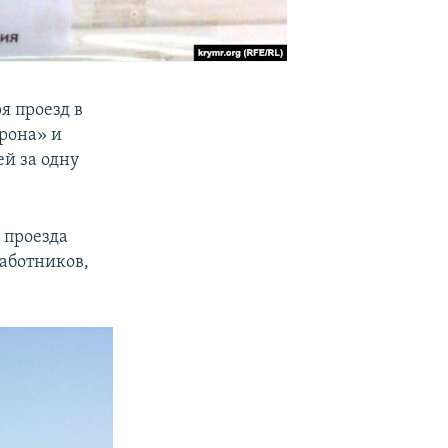
я проезд в
рона» и
ей за одну
 проезда
аботников,