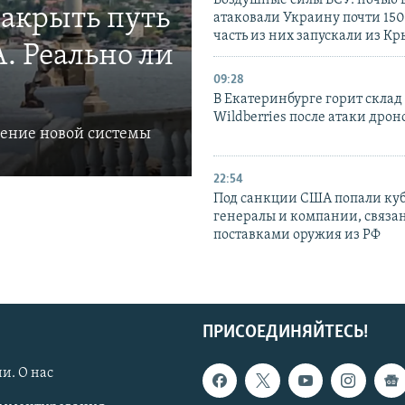
Воздушные силы ВСУ: ночью 
закрыть путь
атаковали Украину почти 150
часть из них запускали из К
. Реально ли
09:28
В Екатеринбурге горит склад
Wildberries после атаки дрон
ление новой системы
22:54
Под санкции США попали ку
генералы и компании, связа
поставками оружия из РФ
ПРИСОЕДИНЯЙТЕСЬ!
и. О нас