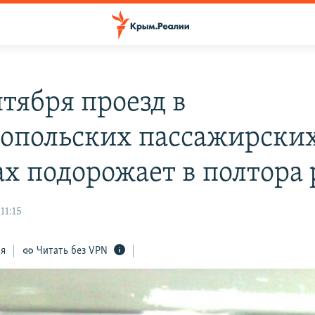
нтября проезд в
топольских пассажирски
ах подорожает в полтора 
11:15
ся
Читать без VPN