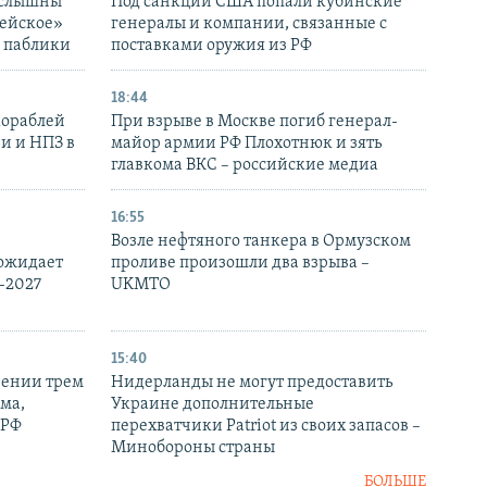
 слышны
Под санкции США попали кубинские
дейское»
генералы и компании, связанные с
– паблики
поставками оружия из РФ
18:44
кораблей
При взрыве в Москве погиб генерал-
и и НПЗ в
майор армии РФ Плохотнюк и зять
главкома ВКС – российские медиа
16:55
Возле нефтяного танкера в Ормузском
 ожидает
проливе произошли два взрыва –
-2027
UKMTO
15:40
рении трем
Нидерланды не могут предоставить
ма,
Украине дополнительные
 РФ
перехватчики Patriot из своих запасов –
Минобороны страны
БОЛЬШЕ