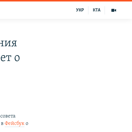
УКР
КТА
ения
ет о
 совета
 в
Фейсбук
о