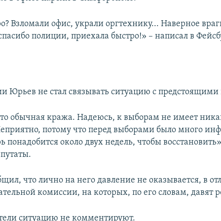
ро? Взломали офис, украли оргтехнику... Наверное вра
пасибо полиции, приехала быстро!» – написал в Фейсб
и Юрьев не стал связывать ситуацию с предстоящими
это обычная кража. Надеюсь, к выборам не имеет ника
еприятно, потому что перед выборами было много ин
ь понадобится около двух недель, чтобы восстановить»,
епутаты.
щил, что лично на него давление не оказывается, в от
тельной комиссии, на которых, по его словам, давят р
тели ситуацию не комментируют.