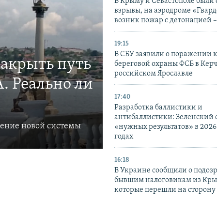
В Крыму и Севастополе были
взрывы, на аэродроме «Гвар
возник пожар с детонацией 
19:15
В СБУ заявили о поражении 
закрыть путь
береговой охраны ФСБ в Керч
российском Ярославле
. Реально ли
17:40
Разработка баллистики и
антибаллистики: Зеленский
ление новой системы
«нужных результатов» в 2026
годах
16:18
В Украине сообщили о подоз
бывшим налоговикам из Кры
которые перешли на сторону