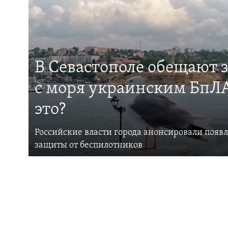
В Севастополе обещают 
с моря украинским БпЛА
это?
Российские власти города анонсировали появ
защиты от беспилотников