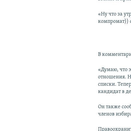
ПОБЕДИТЕЛЕЙ НЕ СУДЯТ?
КРЫМ.НЕПОКОРЕННЫЙ
«Ну что за ут
компромат)) с
ELIFBE
УКРАИНСКАЯ ПРОБЛЕМА КРЫМА
В комментари
«Думаю, что 
отношения. Н
списки. Тепер
кандидат в д
Он также сооб
членов избира
Правоохрани