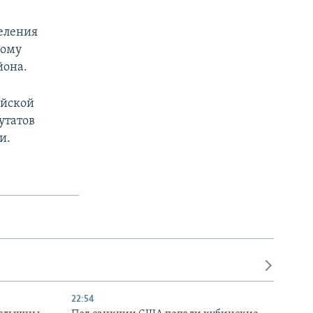
деления
кому
йона.
ийской
утатов
и.
22:54