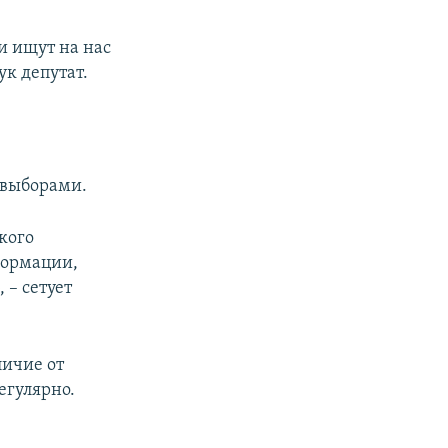
ги ищут на нас
ук депутат.
 выборами.
кого
формации,
 – сетует
личие от
егулярно.