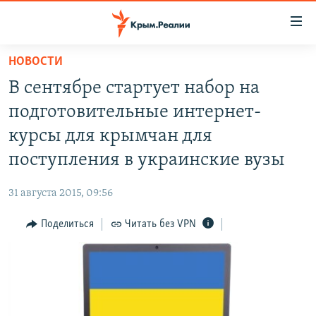
Доступность
ссылки
Вернуться
НОВОСТИ
к
НОВОСТИ
В сентябре стартует набор на
основному
СПЕЦПРОЕКТЫ
содержанию
подготовительные интернет-
ВОДА
Вернутся
ГРУЗ 200
курсы для крымчан для
к
ИСТОРИЯ
КАРТА ВОЕННЫХ ОБЪЕКТОВ КРЫМА
поступления в украинские вузы
главной
ЕЩЕ
11 ЛЕТ ОККУПАЦИИ КРЫМА. 11 ИСТОРИЙ СОПРОТИВЛЕНИЯ
навигации
31 августа 2015, 09:56
Вернутся
РАДІО СВОБОДА
ИНТЕРАКТИВ
к
Поделиться
Читать без VPN
КАК ОБОЙТИ БЛОКИРОВКУ
ИНФОГРАФИКА
поиску
ТЕЛЕПРОЕКТ КРЫМ.РЕАЛИИ
Українською
СОВЕТЫ ПРАВОЗАЩИТНИКОВ
Qırımtatar
ПРОПАВШИЕ БЕЗ ВЕСТИ