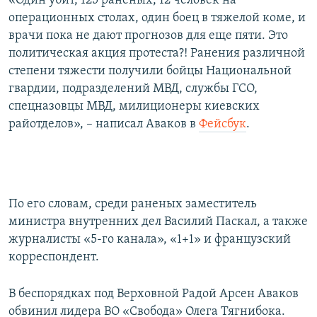
«Один убит, 125 раненых, 12 человек на
ПРИСОЕДИНЯЙТЕСЬ!
ПОБЕДИТЕЛЕЙ НЕ СУДЯТ?
операционных столах, один боец в тяжелой коме, и
врачи пока не дают прогнозов для еще пяти. Это
КРЫМ.НЕПОКОРЕННЫЙ
политическая акция протеста?! Ранения различной
ELIFBE
степени тяжести получили бойцы Национальной
гвардии, подразделений МВД, службы ГСО,
УКРАИНСКАЯ ПРОБЛЕМА КРЫМА
спецназовцы МВД, милиционеры киевских
Все сайты RFE/RL
райотделов», – написал Аваков в
Фейсбук
.
​По его словам, среди раненых заместитель
министра внутренних дел Василий Паскал, а также
журналисты «5-го канала», «1+1» и французский
корреспондент.
В беспорядках под Верховной Радой Арсен Аваков
обвинил лидера ВО «Свобода» Олега Тягнибока.