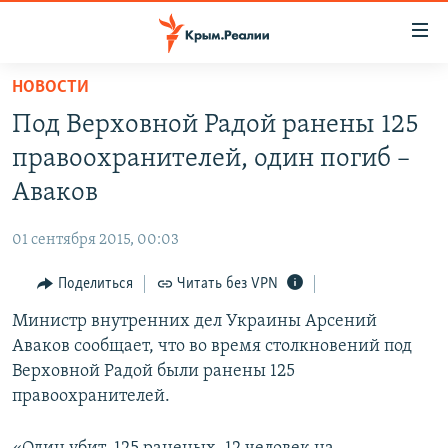
Доступность
ссылки
Вернуться
НОВОСТИ
к
НОВОСТИ
Под Верховной Радой ранены 125
основному
СПЕЦПРОЕКТЫ
содержанию
правоохранителей, один погиб –
ВОДА
Вернутся
ГРУЗ 200
Аваков
к
ИСТОРИЯ
КАРТА ВОЕННЫХ ОБЪЕКТОВ КРЫМА
главной
01 сентября 2015, 00:03
ЕЩЕ
11 ЛЕТ ОККУПАЦИИ КРЫМА. 11 ИСТОРИЙ СОПРОТИВЛЕНИЯ
навигации
Вернутся
Поделиться
Читать без VPN
РАДІО СВОБОДА
ИНТЕРАКТИВ
к
Министр внутренних дел Украины Арсений
КАК ОБОЙТИ БЛОКИРОВКУ
ИНФОГРАФИКА
поиску
Аваков сообщает, что во время столкновений под
ТЕЛЕПРОЕКТ КРЫМ.РЕАЛИИ
Верховной Радой были ранены 125
Українською
правоохранителей.
СОВЕТЫ ПРАВОЗАЩИТНИКОВ
Qırımtatar
ПРОПАВШИЕ БЕЗ ВЕСТИ