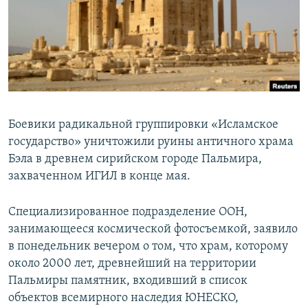
ПРИСОЕДИНЯЙТЕСЬ!
ПОБЕДИТЕЛЕЙ НЕ СУДЯТ?
КРЫМ.НЕПОКОРЕННЫЙ
ELIFBE
УКРАИНСКАЯ ПРОБЛЕМА КРЫМА
Все сайты RFE/RL
Боевики радикальной группировки «Исламское
государство» уничтожили руины античного храма
Бэла в древнем сирийском городе Пальмира,
захваченном ИГИЛ в конце мая.
Специализированное подразделение ООН,
занимающееся космической фотосъемкой, заявило
в понедельник вечером о том, что храм, которому
около 2000 лет, древнейший на территории
Пальмиры памятник, входивший в список
объектов всемирного наследия ЮНЕСКО,