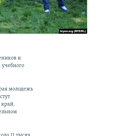
еников и
м учебного
рая молодежь
стут
 край.
тельном
коло 11 тысяч