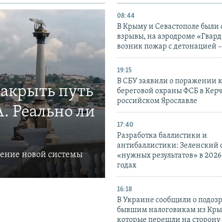
08:44
В Крыму и Севастополе были
взрывы, на аэродроме «Гвар
возник пожар с детонацией 
19:15
В СБУ заявили о поражении 
закрыть путь
береговой охраны ФСБ в Керч
российском Ярославле
. Реально ли
17:40
Разработка баллистики и
антибаллистики: Зеленский
ление новой системы
«нужных результатов» в 2026
годах
16:18
В Украине сообщили о подоз
бывшим налоговикам из Кры
которые перешли на сторону