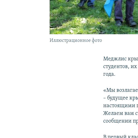
Иллюстрационное фото
Меджлис крым
студентов, и
года.
«Мы возлагае
– будущее кр
настоящими п
Желаем вам с
сообщении п
В первый клас