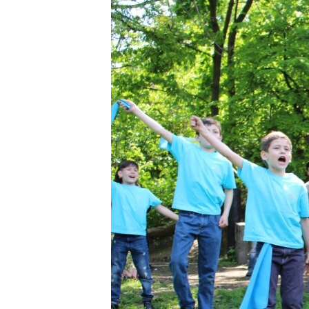
ПОБЕДИТЕЛЕЙ НЕ СУДЯТ?
КРЫМ.НЕПОКОРЕННЫЙ
ELIFBE
УКРАИНСКАЯ ПРОБЛЕМА КРЫМА