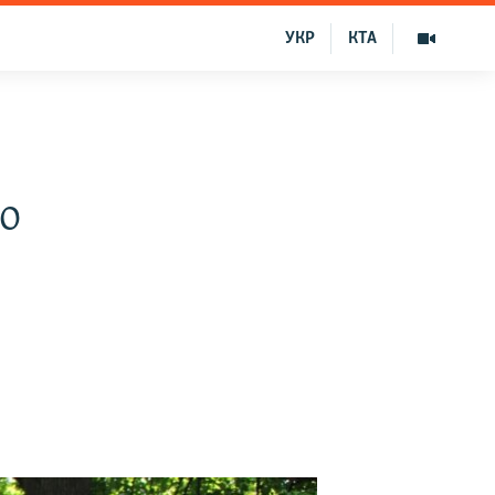
УКР
КТА
о