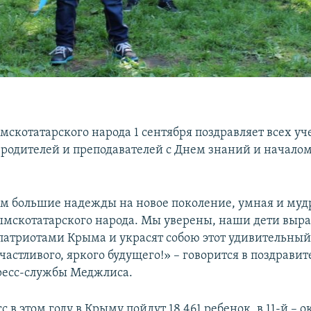
скотатарского народа 1 сентября поздравляет всех уч
х родителей и преподавателей с Днем знаний и начало
м большие надежды на новое поколение, умная и муд
ымскотатарского народа. Мы уверены, наши дети выра
атриотами Крыма и украсят собою этот удивительный
частливого, яркого будущего!» – говорится в поздрави
ресс-службы Меджлиса.
с в этом году в Крыму пойдут 18 461 ребенок, в 11-й – о