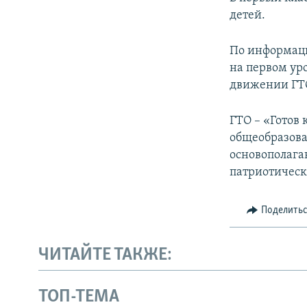
детей.
По информаци
на первом ур
движении ГТ
ГТО – «Готов 
общеобразова
основополага
патриотическ
Поделить
ЧИТАЙТЕ ТАКЖЕ:
ТОП-ТЕМА