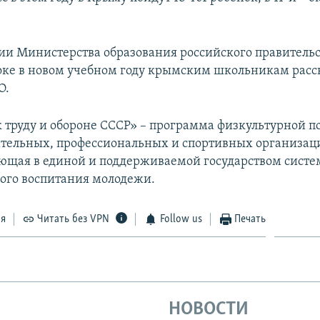
и Министерства образования российского правитель
оке в новом учебном году крымским школьникам расс
О.
к труду и обороне СССР» – программа физкультурной п
тельных, профессиональных и спортивных организаци
ющая в единой и поддерживаемой государством систе
ого воспитания молодежи.
ся
Читать без VPN
Follow us
Печать
НОВОСТИ