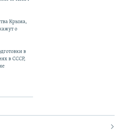
ства Крыма,
кажут о
одготовки в
ях в СССР,
ме