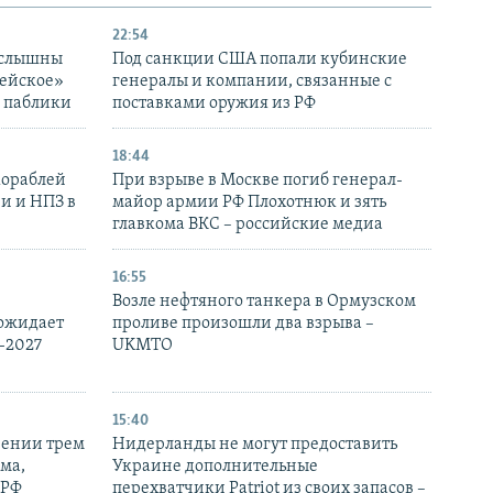
22:54
 слышны
Под санкции США попали кубинские
дейское»
генералы и компании, связанные с
– паблики
поставками оружия из РФ
18:44
кораблей
При взрыве в Москве погиб генерал-
и и НПЗ в
майор армии РФ Плохотнюк и зять
главкома ВКС – российские медиа
16:55
Возле нефтяного танкера в Ормузском
 ожидает
проливе произошли два взрыва –
-2027
UKMTO
15:40
рении трем
Нидерланды не могут предоставить
ма,
Украине дополнительные
 РФ
перехватчики Patriot из своих запасов –