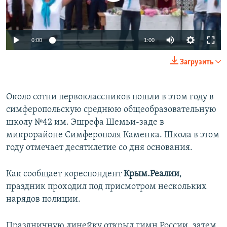
ПРИСОЕДИНЯЙТЕСЬ!
ПОБЕДИТЕЛЕЙ НЕ СУДЯТ?
КРЫМ.НЕПОКОРЕННЫЙ
0:00
1:00
ELIFBE
Загрузить
УКРАИНСКАЯ ПРОБЛЕМА КРЫМА
Все сайты RFE/RL
Около сотни первоклассников пошли в этом году в
симферопольскую среднюю общеобразовательную
школу №42 им. Эшрефа Шемьи-заде в
микрорайоне Симферополя Каменка. Школа в этом
году отмечает десятилетие со дня основания.
Как сообщает кореспондент
Крым.Реалии
,
праздник проходил под присмотром нескольких
нарядов полиции.
Праздничную линейку открыл гимн России, затем