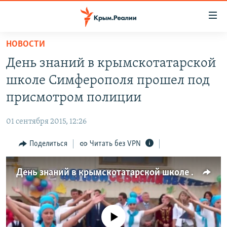
Доступность
ссылки
Вернуться
НОВОСТИ
к
НОВОСТИ
День знаний в крымскотатарской
основному
СПЕЦПРОЕКТЫ
содержанию
школе Симферополя прошел под
ВОДА
Вернутся
ГРУЗ 200
присмотром полиции
к
ИСТОРИЯ
КАРТА ВОЕННЫХ ОБЪЕКТОВ КРЫМА
главной
01 сентября 2015, 12:26
ЕЩЕ
11 ЛЕТ ОККУПАЦИИ КРЫМА. 11 ИСТОРИЙ СОПРОТИВЛЕНИЯ
навигации
Вернутся
Поделиться
Читать без VPN
РАДІО СВОБОДА
ИНТЕРАКТИВ
к
КАК ОБОЙТИ БЛОКИРОВКУ
ИНФОГРАФИКА
поиску
День знаний в крымскотатарской школе Симферополя (видео)
ТЕЛЕПРОЕКТ КРЫМ.РЕАЛИИ
Українською
СОВЕТЫ ПРАВОЗАЩИТНИКОВ
Qırımtatar
No media source currently available
ПРОПАВШИЕ БЕЗ ВЕСТИ