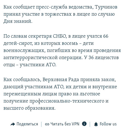
ПРИСОЕДИНЯЙТЕСЬ!
ПОБЕДИТЕЛЕЙ НЕ СУДЯТ?
Как сообщает пресс-служба ведомства, Турчинов
принял участие в торжествах в лицее по случаю
КРЫМ.НЕПОКОРЕННЫЙ
Дня знаний.
ELIFBE
По словам секретаря СНБО, в лицее учатся 66
УКРАИНСКАЯ ПРОБЛЕМА КРЫМА
детей-сирот, из которых восемь – дети
Все сайты RFE/RL
военнослужащих, погибших во время проведения
антитеррористической операции. У 36 лицеистов
отцы – участники АТО.
Как сообщалось, Верховная Рада приняла закон,
дающий участникам АТО, их детям и внутренне
перемещенным лицам право на льготное
получение профессионально-технического и
высшего образования.
Поделиться
Читать без VPN
Follow us