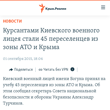
Доступность
ссылки
Вернуться
НОВОСТИ
к
НОВОСТИ
Курсантами Киевского военного
основному
СПЕЦПРОЕКТЫ
содержанию
лицея стали 45 переселенцев из
ВОДА
Вернутся
ГРУЗ 200
зоны АТО и Крыма
к
ИСТОРИЯ
КАРТА ВОЕННЫХ ОБЪЕКТОВ КРЫМА
главной
01 сентября 2015, 18:04
ЕЩЕ
11 ЛЕТ ОККУПАЦИИ КРЫМА. 11 ИСТОРИЙ СОПРОТИВЛЕНИЯ
навигации
Вернутся
Поделиться
Читать без VPN
РАДІО СВОБОДА
ИНТЕРАКТИВ
к
Киевский военный лицей имени Богуна принял на
КАК ОБОЙТИ БЛОКИРОВКУ
ИНФОГРАФИКА
поиску
учебу 45 переселенцев из зоны АТО и Крыма. Об
ТЕЛЕПРОЕКТ КРЫМ.РЕАЛИИ
этом сообщил секретарь Совета национальной
Українською
безопасности и обороны Украины Александр
СОВЕТЫ ПРАВОЗАЩИТНИКОВ
Qırımtatar
Турчинов.
ПРОПАВШИЕ БЕЗ ВЕСТИ