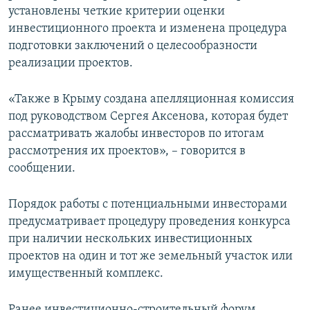
установлены четкие критерии оценки
ПРИСОЕДИНЯЙТЕСЬ!
ПОБЕДИТЕЛЕЙ НЕ СУДЯТ?
инвестиционного проекта и изменена процедура
КРЫМ.НЕПОКОРЕННЫЙ
подготовки заключений о целесообразности
реализации проектов.
ELIFBE
УКРАИНСКАЯ ПРОБЛЕМА КРЫМА
«Также в Крыму создана апелляционная комиссия
Все сайты RFE/RL
под руководством Сергея Аксенова, которая будет
рассматривать жалобы инвесторов по итогам
рассмотрения их проектов», – говорится в
сообщении.
Порядок работы с потенциальными инвесторами
предусматривает процедуру проведения конкурса
при наличии нескольких инвестиционных
проектов на один и тот же земельный участок или
имущественный комплекс.
Ранее инвестиционно-строительный форум