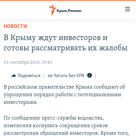
Доступность
ссылки
Вернуться
НОВОСТИ
к
НОВОСТИ
В Крыму ждут инвесторов и
основному
СПЕЦПРОЕКТЫ
содержанию
готовы рассматривать их жалобы
ВОДА
Вернутся
ГРУЗ 200
к
01 сентября 2015, 19:40
ИСТОРИЯ
КАРТА ВОЕННЫХ ОБЪЕКТОВ КРЫМА
главной
ЕЩЕ
Поделиться
Читать без VPN
11 ЛЕТ ОККУПАЦИИ КРЫМА. 11 ИСТОРИЙ СОПРОТИВЛЕНИЯ
навигации
Вернутся
РАДІО СВОБОДА
В российском правительстве Крыма сообщают об
ИНТЕРАКТИВ
к
упрощении порядка работы с потенциальными
КАК ОБОЙТИ БЛОКИРОВКУ
ИНФОГРАФИКА
поиску
инвесторами.
ТЕЛЕПРОЕКТ КРЫМ.РЕАЛИИ
Українською
По сообщению пресс-службы ведомства,
СОВЕТЫ ПРАВОЗАЩИТНИКОВ
Qırımtatar
изменения коснулись сокращения сроков
ПРОПАВШИЕ БЕЗ ВЕСТИ
рассмотрения обращений инвесторов. Кроме того,