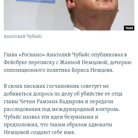
ПРИСОЕДИНЯЙТЕСЬ!
ПОБЕДИТЕЛЕЙ НЕ СУДЯТ?
КРЫМ.НЕПОКОРЕННЫЙ
ELIFBE
Анатолий Чубайс
УКРАИНСКАЯ ПРОБЛЕМА КРЫМА
Все сайты RFE/RL
Глава «Роснано» Анатолий Чубайс опубликовал в
Фейсбуке переписку с Жанной Немцовой, дочерью
оппозиционного политика Бориса Немцова.
В своих письмах госчиновник советует не
добиваться допроса по делу об убийстве ее отца
главы Чечни Рамзана Кадырова и передачи
расследования под международный контроль.
Чубайс назвал эти идеи безумными и
предположил, что таким образом адвокаты
Немцовой создают себе имя.