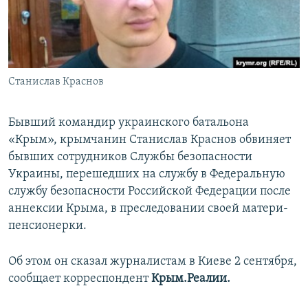
ПРИСОЕДИНЯЙТЕСЬ!
ПОБЕДИТЕЛЕЙ НЕ СУДЯТ?
КРЫМ.НЕПОКОРЕННЫЙ
ELIFBE
Станислав Краснов
УКРАИНСКАЯ ПРОБЛЕМА КРЫМА
Все сайты RFE/RL
Бывший командир украинского батальона
«Крым», крымчанин Станислав Краснов обвиняет
бывших сотрудников Службы безопасности
Украины, перешедших на службу в Федеральную
службу безопасности Российской Федерации после
аннексии Крыма, в преследовании своей матери-
пенсионерки.
Об этом он сказал журналистам в Киеве 2 сентября,
сообщает корреспондент
Крым.Реалии.