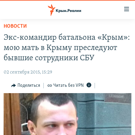
Доступность
ссылки
Вернуться
НОВОСТИ
к
НОВОСТИ
Экс-командир батальона «Крым»:
основному
СПЕЦПРОЕКТЫ
содержанию
мою мать в Крыму преследуют
ВОДА
Вернутся
ГРУЗ 200
бывшие сотрудники СБУ
к
ИСТОРИЯ
КАРТА ВОЕННЫХ ОБЪЕКТОВ КРЫМА
главной
02 сентября 2015, 15:29
ЕЩЕ
11 ЛЕТ ОККУПАЦИИ КРЫМА. 11 ИСТОРИЙ СОПРОТИВЛЕНИЯ
навигации
Вернутся
Поделиться
Читать без VPN
РАДІО СВОБОДА
ИНТЕРАКТИВ
к
КАК ОБОЙТИ БЛОКИРОВКУ
ИНФОГРАФИКА
поиску
ТЕЛЕПРОЕКТ КРЫМ.РЕАЛИИ
Українською
СОВЕТЫ ПРАВОЗАЩИТНИКОВ
Qırımtatar
ПРОПАВШИЕ БЕЗ ВЕСТИ