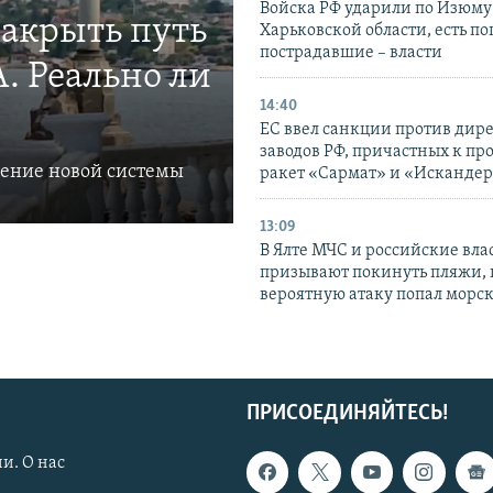
Войска РФ ударили по Изюму
закрыть путь
Харьковской области, есть п
пострадавшие – власти
. Реально ли
14:40
ЕС ввел санкции против дир
заводов РФ, причастных к пр
ление новой системы
ракет «Сармат» и «Исканде
13:09
В Ялте МЧС и российские вла
призывают покинуть пляжи, 
вероятную атаку попал морс
ПРИСОЕДИНЯЙТЕСЬ!
и. О нас