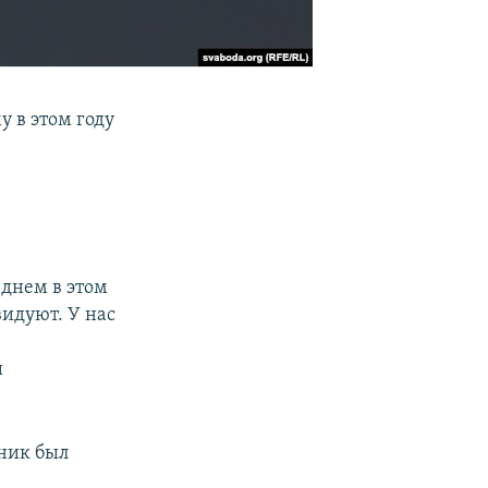
 в этом году
 днем в этом
видуют. У нас
й
дник был