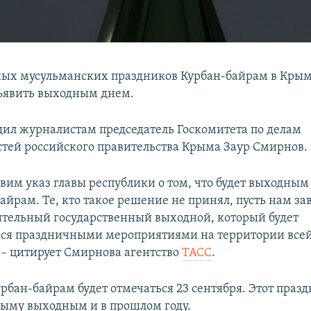
ных мусульманских праздников Курбан-байрам в Крыму
ъявить выходным днем.
щил журналистам председатель Госкомитета по делам
тей российского правительства Крыма Заур Смирнов.
вим указ главы республики о том, что будет выходным
айрам. Те, кто такое решение не принял, пусть нам за
ительный государственный выходной, который будет
ся праздничными мероприятиями на территории все
 – цитирует Смирнова агентство
ТАСС
.
урбан-байрам будет отмечаться 23 сентября. Этот праз
рыму выходным и в прошлом году.