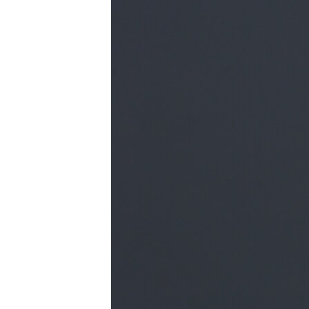
ПОБЕДИТЕЛЕЙ НЕ СУДЯТ?
КРЫМ.НЕПОКОРЕННЫЙ
ELIFBE
УКРАИНСКАЯ ПРОБЛЕМА КРЫМА