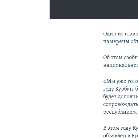
Один из глав
намерены об
Об этом сооб
национальнос
«Мы уже гото
году Курбан-б
будет дополн
сопровождать
республики»,
В этом году К
объявлен в К