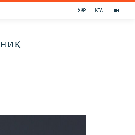
УКР
КТА
дник