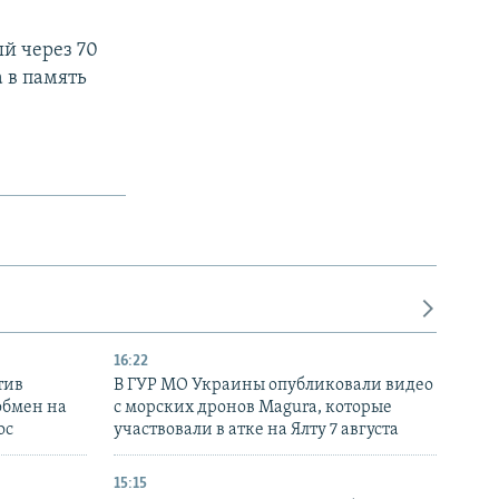
й через 70
 в память
16:22
тив
В ГУР МО Украины опубликовали видео
обмен на
с морских дронов Magura, которые
ос
участвовали в атке на Ялту 7 августа
15:15