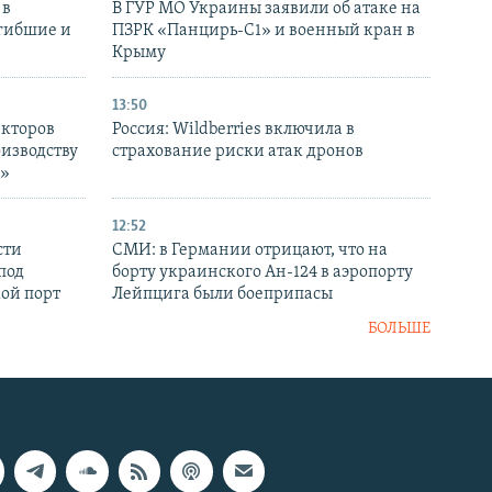
 в
В ГУР МО Украины заявили об атаке на
огибшие и
ПЗРК «Панцирь-С1» и военный кран в
Крыму
13:50
екторов
Россия: Wildberries включила в
оизводству
страхование риски атак дронов
р»
12:52
сти
СМИ: в Германии отрицают, что на
под
борту украинского Ан-124 в аэропорту
кой порт
Лейпцига были боеприпасы
БОЛЬШЕ