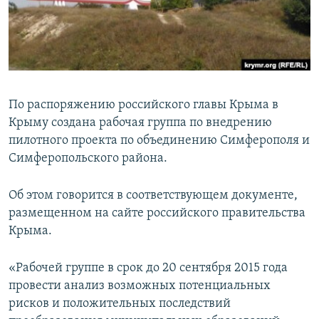
ПРИСОЕДИНЯЙТЕСЬ!
ПОБЕДИТЕЛЕЙ НЕ СУДЯТ?
КРЫМ.НЕПОКОРЕННЫЙ
ELIFBE
УКРАИНСКАЯ ПРОБЛЕМА КРЫМА
По распоряжению российского главы Крыма в
Все сайты RFE/RL
Крыму создана рабочая группа по внедрению
пилотного проекта по объединению Симферополя и
Симферопольского района.
Об этом говорится в соответствующем документе,
размещенном на сайте российского правительства
Крыма.
«Рабочей группе в срок до 20 сентября 2015 года
провести анализ возможных потенциальных
рисков и положительных последствий