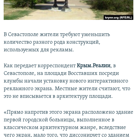
ПРИСОЕДИНЯЙТЕСЬ!
ПОБЕДИТЕЛЕЙ НЕ СУДЯТ?
КРЫМ.НЕПОКОРЕННЫЙ
ELIFBE
В Севастополе жители требуют уменьшить
УКРАИНСКАЯ ПРОБЛЕМА КРЫМА
количество разного рода конструкций,
Все сайты RFE/RL
используемых для рекламы.
Как передает корреспондент
Крым.Реалии
, в
Севастополе, на площади Восставших посреди
клумбы начали установку нового интерактивного
рекламного экрана. Местные жители считают, что
это не вписывается в архитектуру площади.
«Прямо напротив этого экрана расположено здание
первой городской больницы, выполненное в
классическом архитектурном жанре, вследствие
чего экран, мало того, что диссонирует со зданием