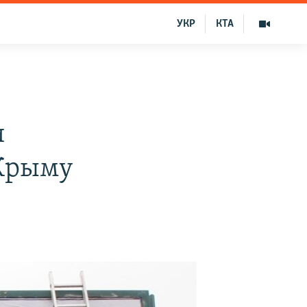
УКР
КТА
и
 Крыму