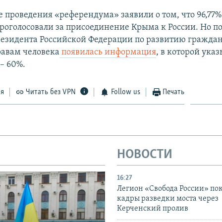
е проведения «референдума» заявили о том, что 96,77
проголосовали за присоединение Крыма к России. Но по
резидента Российской Федерации по развитию гражда
равам человека
появилась информация
, в которой ука
– 60%.
ся
Читать без VPN
Follow us
Печать
НОВОСТИ
16:27
Легион «Свобода России» по
кадры разведки моста через
Керченский пролив