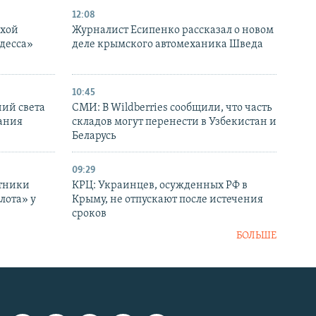
12:08
ухой
Журналист Есипенко рассказал о новом
десса»
деле крымского автомеханика Шведа
10:45
ний света
СМИ: В Wildberries сообщили, что часть
ания
складов могут перенести в Узбекистан и
Беларусь
09:29
отники
КРЦ: Украинцев, осужденных РФ в
лота» у
Крыму, не отпускают после истечения
сроков
БОЛЬШЕ