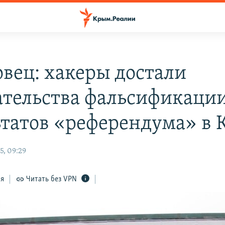
овец: хакеры достали
ательства фальсификаци
ьтатов «референдума» в
5, 09:29
ся
Читать без VPN