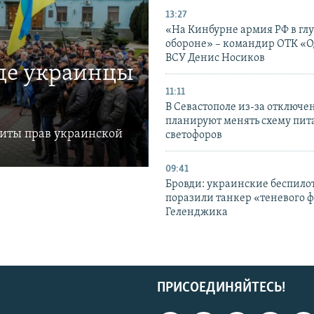
13:27
«На Кинбурне армия РФ в гл
обороне» – командир ОТК «О
ВСУ Денис Носиков
где украинцы
11:11
В Севастополе из-за отключе
планируют менять схему пит
щиты прав украинской
светофоров
09:41
Бровди: украинские беспил
поразили танкер «теневого ф
Геленджика
ПРИСОЕДИНЯЙТЕСЬ!