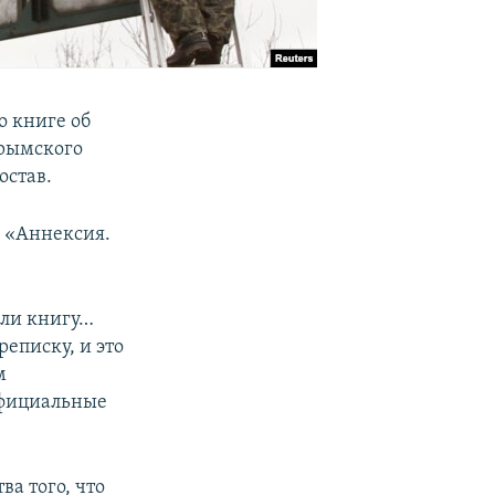
о книге об
крымского
остав.
м «Аннексия.
али книгу…
еписку, и это
м
 официальные
ва того, что