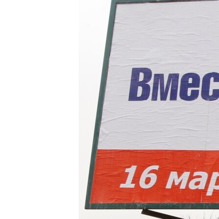
ПОБЕДИТЕЛЕЙ НЕ СУДЯТ?
КРЫМ.НЕПОКОРЕННЫЙ
ELIFBE
УКРАИНСКАЯ ПРОБЛЕМА КРЫМА