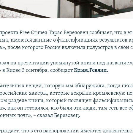
роекта Free Crimea Тарас Березовец сообщает, что в ег
ма, имеются данные о фальсификациях результатов 
, после которого Россия включила полуостров в свой с
казал на презентации упомянутой книги под название
 в Киеве 3 сентября, сообщает
Крым.Реалии.
вительных вещей, которую мы обнаружили, когда пис
российские хакеры, которые вскрыли кремлевскую пер
ьном разделе книги, который посвящен фальсификация
, как он готовился, кто были эти люди, там есть все
онных почт», – сказал Березовец.
рждает, что в его распоряжении имеются доказательст