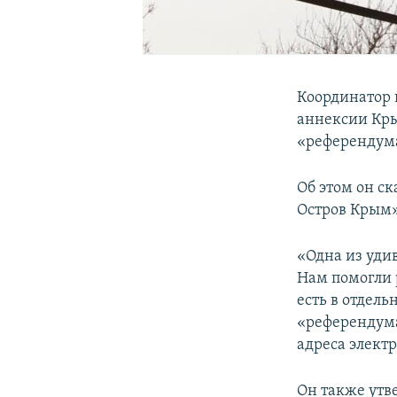
Координатор п
аннексии Кры
«референдума»
Об этом он с
Остров Крым»
«Одна из уди
Нам помогли 
есть в отдел
«референдума»
адреса электр
Он также утве