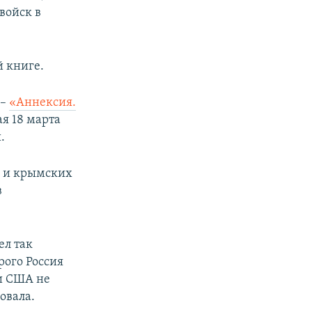
войск в
й книге.
 –
«Аннексия.
ая 18 марта
.
и и крымских
в
ел так
рого Россия
ни США не
овала.