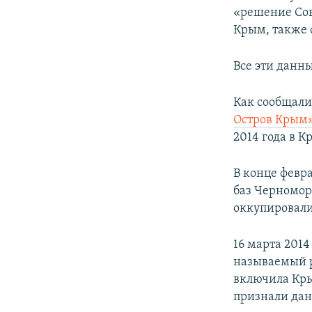
«решение Сов
Крым, также 
Все эти данны
Как сообщал
Остров Крым
2014 года в К
В конце февр
баз Черномор
оккупировали
16 марта 201
называемый р
включила Кры
признали дан