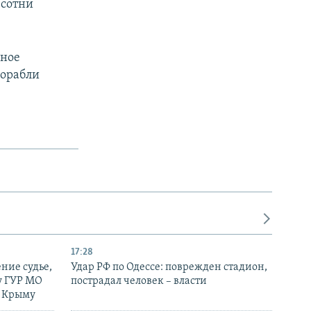
 сотни
ьное
корабли
17:28
ние судье,
Удар РФ по Одессе: поврежден стадион,
у ГУР МО
пострадал человек – власти
в Крыму