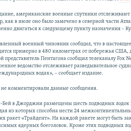
дание, американские военные спутники отслеживают
ор, как в июле оно было замечено в северной части Атл
пенно двигаться к следующему пункту назначения – Ку
вленный военный чиновник сообщил, что в настояще
дится примерно в 480 километрах от побережья США, 
ой представитель Пентагона сообщил телеканалу Fox Ne
военное ведомство отслеживает разведывательное судно
международных водах», – сообщает издание.
а не комментировали данные сообщения.
с-Бей в Джорджии размещены шесть подводных лодок 
дая из которых способна нести 24 межконтинентальн
их ракет «Трайдент». На каждой ракете могут быть за
исимых ядерных боеголовок. Кроме этих подводных лод