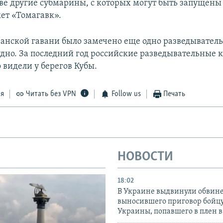
е другие субмарины, с которых могут быть запущены
ет «Томагавк».
аванской гавани было замечено еще одно разведывател
удно. За последний год российские разведывательные 
 видели у берегов Кубы.
ся
Читать без VPN
Follow us
Печать
НОВОСТИ
18:02
В Украине выдвинули обвине
выносившего приговор бойц
Украины, попавшего в плен 