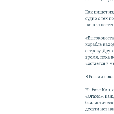
ПОБЕДИТЕЛЕЙ НЕ СУДЯТ?
КРЫМ.НЕПОКОРЕННЫЙ
Как пишет из
судно с тех п
ELIFBE
начало посте
УКРАИНСКАЯ ПРОБЛЕМА КРЫМА
«Высокопоста
корабль нахо
острову. Друг
время, пока 
«остается в 
В России пок
На базе Кинг
«Огайо», каж
баллистическ
десяти незав