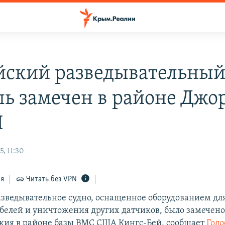
йский разведывательны
ль замечен в районе Дж
И
, 11:30
ся
Читать без VPN
азведывательное судно, оснащенное оборудованием дл
белей и уничтожения других датчиков, было замечено 
ия в районе базы ВМС США Кингс-Бей, сообщает
Голо