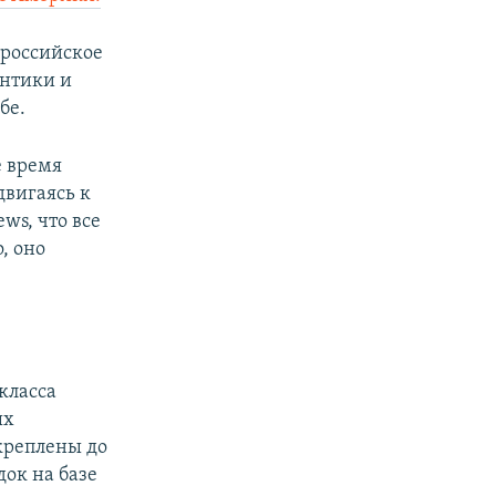
 российское
антики и
бе.
е время
двигаясь к
ws, что все
, оно
класса
ых
креплены до
ок на базе