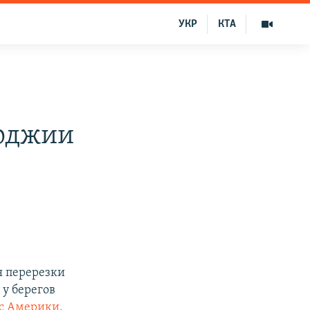
УКР
КТА
й
орджии
я перерезки
у берегов
с Америки.