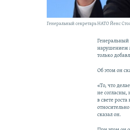
Генеральный секретарь НАТО Йенс Сто
Генеральный 
нарушением м
только добав
Об этом он с
«То, что дела
не согласны, 
в свете рост
относительно 
сказал он.
При этом он о