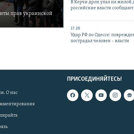
В Керчи дрон упал на жилой 
российские власти сообщают
щиты прав украинской
17:28
Удар РФ по Одессе: поврежде
пострадал человек – власти
ПРИСОЕДИНЯЙТЕСЬ!
и. О нас
омментирования
опирайта
вязь