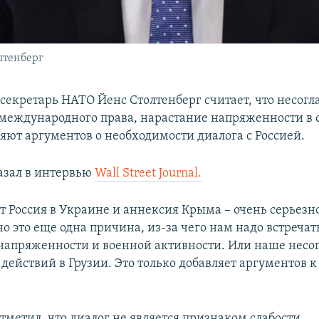
лтенберг
секретарь НАТО Йенс Столтенберг считает, что несогла
еждународного права, нарастание напряженности в
ляют аргументов о необходимости диалога с Россией.
казал в интервью
Wall Street Journal.
ет Россия в Украине и аннексия Крыма – очень серьезн
но это еще одна причина, из-за чего нам надо встречат
а напряженности и военной активности. Или наше несо
действий в Грузии. Это только добавляет аргументов к 
тметил, что диалог не является признаком слабости.