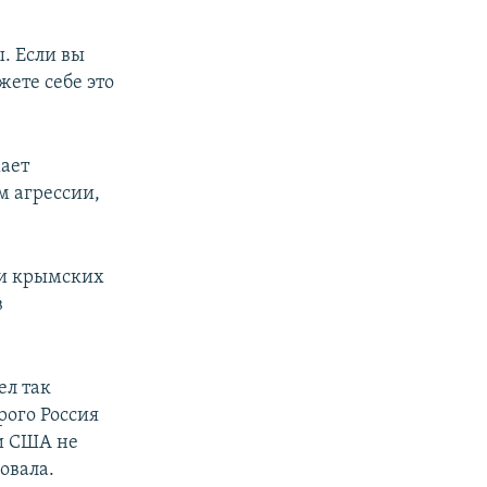
ы. Если вы
жете себе это
жает
м агрессии,
 и крымских
в
ел так
рого Россия
ни США не
овала.