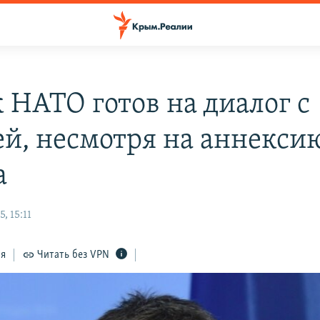
к НАТО готов на диалог с
ей, несмотря на аннекси
а
, 15:11
ся
Читать без VPN