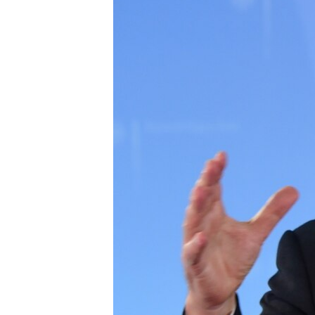
ПОБЕДИТЕЛЕЙ НЕ СУДЯТ?
КРЫМ.НЕПОКОРЕННЫЙ
ELIFBE
УКРАИНСКАЯ ПРОБЛЕМА КРЫМА