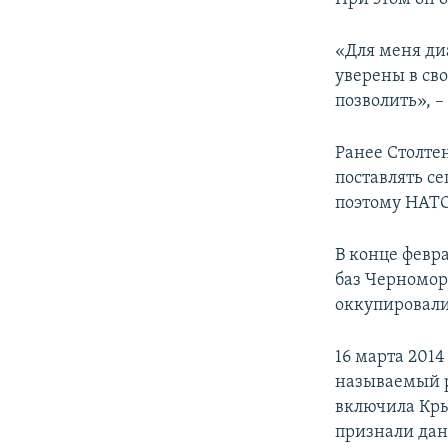
«Для меня диа
уверены в сво
позволить», –
Ранее Столтен
поставлять с
поэтому НАТО
В конце февр
баз Черномор
оккупировали
16 марта 201
называемый р
включила Кры
признали дан