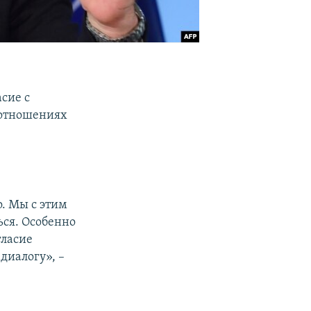
сие с
 отношениях
о. Мы с этим
ься. Особенно
гласие
диалогу», –