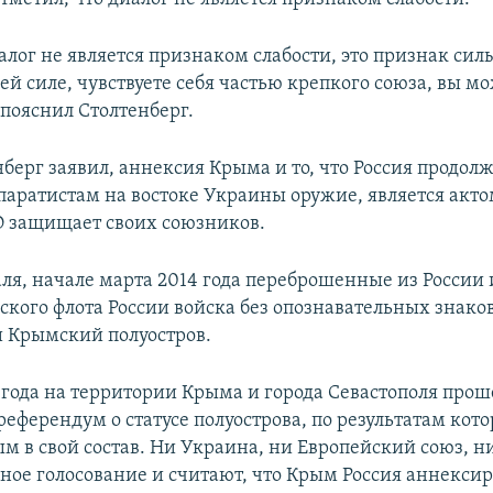
лог не является признаком слабости, это признак сил
ей силе, чувствуете себя частью крепкого союза, вы мо
 пояснил Столтенберг.
берг заявил, аннексия Крыма и то, что Россия продол
епаратистам на востоке Украины оружие, является акто
 защищает своих союзников.
аля, начале марта 2014 года переброшенные из России
ского флота России войска без опознавательных знако
 Крымский полуостров.
4 года на территории Крыма и города Севастополя прош
еферендум о статусе полуострова, по результатам кото
м в свой состав. Ни Украина, ни Европейский союз, 
ное голосование и считают, что Крым Россия аннексир