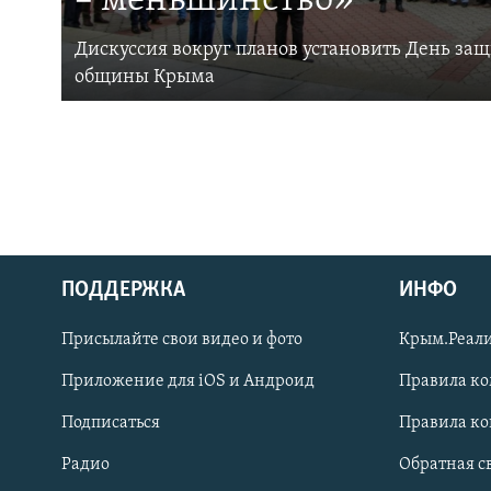
– меньшинство»
Дискуссия вокруг планов установить День за
общины Крыма
ПОДДЕРЖКА
ИНФО
Українською
Присылайте свои видео и фото
Крым.Реали
Qırımtatar
Приложение для iOS и Андроид
Правила к
Подписаться
Правила к
ПРИСОЕДИНЯЙТЕСЬ!
Радио
Обратная с