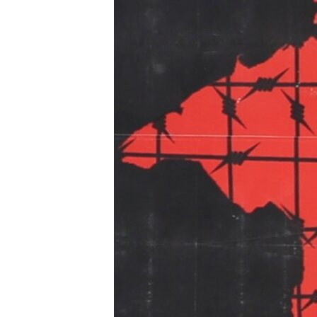
ПОБЕДИТЕЛЕЙ НЕ СУДЯТ?
КРЫМ.НЕПОКОРЕННЫЙ
ELIFBE
УКРАИНСКАЯ ПРОБЛЕМА КРЫМА