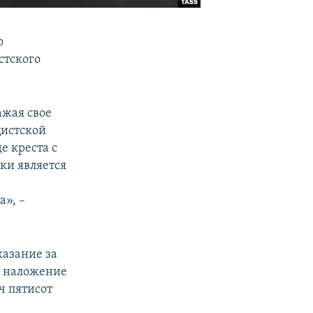
о
стского
ажая свое
цистской
е креста с
ки является
а», –
казание за
– наложение
ч пятисот