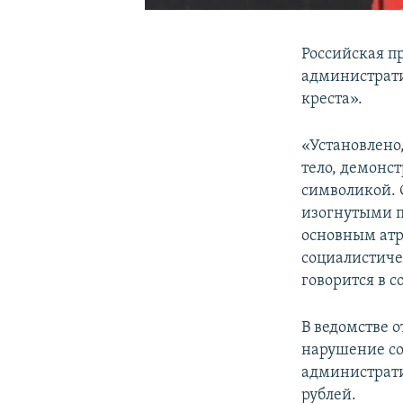
Российская п
администрати
креста».
«Установлено
тело, демонс
символикой. 
изогнутыми п
основным атр
социалистиче
говорится в 
В ведомстве 
нарушение со
администрати
рублей.