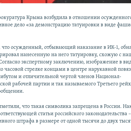
рокуратура Крыма возбудила в отношении осужденног
вное дело «за демонстрацию татуировки в виде фаши
, что осужденный, отбывающий наказание в ИК-1, обн
трировал нанесенную на него татуировку, схожую с на
Согласно экспертному заключению, изображение в вид
о часовой стрелке концами в центре нарукавной повяз
ибутом и отличительной чертой членов Национал-
ской рабочей партии и так называемого Третьего рейх
сообщении.
отметили, что такая символика запрещена в России. На
ответствующей статьи российского законодательства 
вного штрафа в размере от одной тысячи до двух тыся