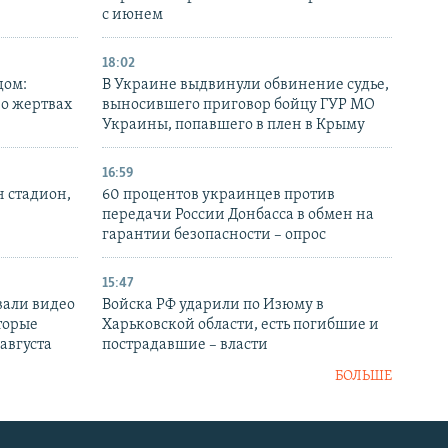
с июнем
18:02
дом:
В Украине выдвинули обвинение судье,
 о жертвах
выносившего приговор бойцу ГУР МО
Украины, попавшего в плен в Крыму
16:59
н стадион,
60 процентов украинцев против
передачи России Донбасса в обмен на
гарантии безопасности – опрос
15:47
вали видео
Войска РФ ударили по Изюму в
торые
Харьковской области, есть погибшие и
 августа
пострадавшие – власти
БОЛЬШЕ