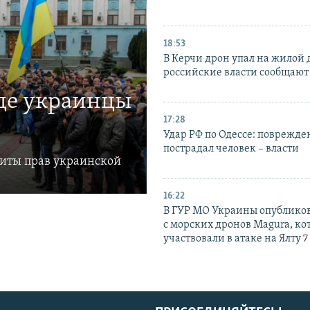
18:53
В Керчи дрон упал на жилой 
российские власти сообщают
где украинцы
17:28
Удар РФ по Одессе: поврежде
пострадал человек – власти
щиты прав украинской
16:22
В ГУР МО Украины опублико
с морских дронов Magura, ко
участвовали в атаке на Ялту 7