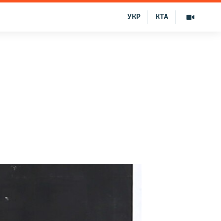
УКР
КТА