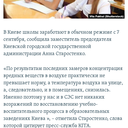
ПРИСОЕДИНЯЙТЕСЬ!
ПОБЕДИТЕЛЕЙ НЕ СУДЯТ?
КРЫМ.НЕПОКОРЕННЫЙ
ELIFBE
В Киеве школы заработают в обычном режиме с 7
УКРАИНСКАЯ ПРОБЛЕМА КРЫМА
сентября, сообщила заместитель председателя
Все сайты RFE/RL
Киевской городской государственной
администрации Анна Старостенко.
«По результатам последних замеров концентрация
вредных веществ в воздухе практически не
превышает норму, а температура воздуха на улице,
а, следовательно, и в помещениях, снизилась.
Именно поэтому у нас и в СЭС нет никаких
возражений по восстановлению учебно-
воспитательного процесса в образовательных
заведениях Киева », – отметила Старостенко, слова
которой цитирует пресс-служба КГГА.