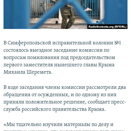
ПРИСОЕДИНЯЙТЕСЬ!
ПОБЕДИТЕЛЕЙ НЕ СУДЯТ?
КРЫМ.НЕПОКОРЕННЫЙ
ELIFBE
УКРАИНСКАЯ ПРОБЛЕМА КРЫМА
В Симферопольской исправительной колонии №1
Все сайты RFE/RL
состоялось выездное заседание комиссии по
вопросам помилования под председательством
первого заместителя нынешнего главы Крыма
Михаила Шеремета.
В ходе заседания члены комиссии рассмотрели два
обращения от осужденных, и по одному из них
приняли положительное решение, сообщает пресс-
служба российского правительства Крыма.
«Мы тщательно изучили материалы по делу и