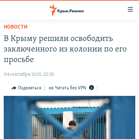
Доступность
ссылки
Вернуться
НОВОСТИ
к
НОВОСТИ
В Крыму решили освободить
основному
СПЕЦПРОЕКТЫ
содержанию
заключенного из колонии по его
ВОДА
Вернутся
ГРУЗ 200
просьбе
к
ИСТОРИЯ
КАРТА ВОЕННЫХ ОБЪЕКТОВ КРЫМА
главной
04 сентября 2015, 22:35
ЕЩЕ
11 ЛЕТ ОККУПАЦИИ КРЫМА. 11 ИСТОРИЙ СОПРОТИВЛЕНИЯ
навигации
Вернутся
Поделиться
Читать без VPN
РАДІО СВОБОДА
ИНТЕРАКТИВ
к
КАК ОБОЙТИ БЛОКИРОВКУ
ИНФОГРАФИКА
поиску
ТЕЛЕПРОЕКТ КРЫМ.РЕАЛИИ
Українською
СОВЕТЫ ПРАВОЗАЩИТНИКОВ
Qırımtatar
ПРОПАВШИЕ БЕЗ ВЕСТИ