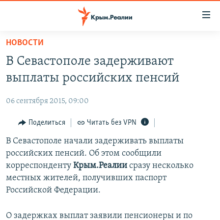
Доступность
ссылки
Вернуться
НОВОСТИ
к
НОВОСТИ
В Севастополе задерживают
основному
СПЕЦПРОЕКТЫ
содержанию
выплаты российских пенсий
ВОДА
Вернутся
ГРУЗ 200
к
06 сентября 2015, 09:00
ИСТОРИЯ
КАРТА ВОЕННЫХ ОБЪЕКТОВ КРЫМА
главной
ЕЩЕ
Поделиться
Читать без VPN
11 ЛЕТ ОККУПАЦИИ КРЫМА. 11 ИСТОРИЙ СОПРОТИВЛЕНИЯ
навигации
Вернутся
РАДІО СВОБОДА
В Севастополе начали задерживать выплаты
ИНТЕРАКТИВ
к
российских пенсий. Об этом сообщили
КАК ОБОЙТИ БЛОКИРОВКУ
ИНФОГРАФИКА
поиску
корреспонденту
Крым.Реалии
сразу несколько
ТЕЛЕПРОЕКТ КРЫМ.РЕАЛИИ
местных жителей, получивших паспорт
Українською
Российской Федерации.
СОВЕТЫ ПРАВОЗАЩИТНИКОВ
Qırımtatar
ПРОПАВШИЕ БЕЗ ВЕСТИ
О задержках выплат заявили пенсионеры и по