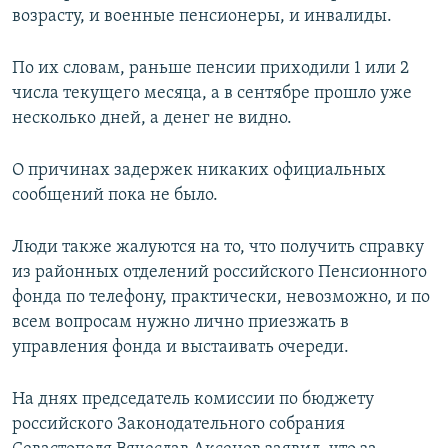
возрасту, и военные пенсионеры, и инвалиды.
ПРИСОЕДИНЯЙТЕСЬ!
ПОБЕДИТЕЛЕЙ НЕ СУДЯТ?
КРЫМ.НЕПОКОРЕННЫЙ
По их словам, раньше пенсии приходили 1 или 2
ELIFBE
числа текущего месяца, а в сентябре прошло уже
несколько дней, а денег не видно.
УКРАИНСКАЯ ПРОБЛЕМА КРЫМА
Все сайты RFE/RL
О причинах задержек никаких официальных
сообщений пока не было.
Люди также жалуются на то, что получить справку
из районных отделений российского Пенсионного
фонда по телефону, практически, невозможно, и по
всем вопросам нужно лично приезжать в
управления фонда и выстаивать очереди.
На днях председатель комиссии по бюджету
российского Законодательного собрания