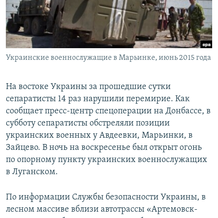
ПРИСОЕДИНЯЙТЕСЬ!
ПОБЕДИТЕЛЕЙ НЕ СУДЯТ?
КРЫМ.НЕПОКОРЕННЫЙ
ELIFBE
Украинские военнослужащие в Марьинке, июнь 2015 года
УКРАИНСКАЯ ПРОБЛЕМА КРЫМА
Все сайты RFE/RL
На востоке Украины за прошедшие сутки
сепаратисты 14 раз нарушили перемирие. Как
сообщает пресс-центр спецоперации на Донбассе, в
субботу сепаратисты обстреляли позиции
украинских военных у Авдеевки, Марьинки, в
Зайцево. В ночь на воскресенье был открыт огонь
по опорному пункту украинских военнослужащих
в Луганском.
По информации Службы безопасности Украины, в
лесном массиве вблизи автотрассы «Артемовск-