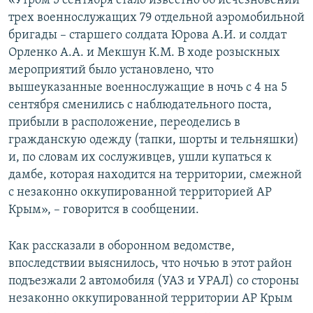
«Утром 5 сентября стало известно об исчезновении
ПРИСОЕДИНЯЙТЕСЬ!
ПОБЕДИТЕЛЕЙ НЕ СУДЯТ?
трех военнослужащих 79 отдельной аэромобильной
бригады – старшего солдата Юрова А.И. и солдат
КРЫМ.НЕПОКОРЕННЫЙ
Орленко А.А. и Мекшун К.М. В ходе розыскных
ELIFBE
мероприятий было установлено, что
вышеуказанные военнослужащие в ночь с 4 на 5
УКРАИНСКАЯ ПРОБЛЕМА КРЫМА
сентября сменились с наблюдательного поста,
Все сайты RFE/RL
прибыли в расположение, переоделись в
гражданскую одежду (тапки, шорты и тельняшки)
и, по словам их сослуживцев, ушли купаться к
дамбе, которая находится на территории, смежной
с незаконно оккупированной территорией АР
Крым», – говорится в сообщении.
Как рассказали в оборонном ведомстве,
впоследствии выяснилось, что ночью в этот район
подъезжали 2 автомобиля (УАЗ и УРАЛ) со стороны
незаконно оккупированной территории АР Крым