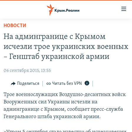
Доступность
ссылки
Вернуться
НОВОСТИ
к
НОВОСТИ
На админгранице с Крымом
основному
СПЕЦПРОЕКТЫ
содержанию
исчезли трое украинских военных
ВОДА
Вернутся
ГРУЗ 200
– Генштаб украинской армии
к
ИСТОРИЯ
КАРТА ВОЕННЫХ ОБЪЕКТОВ КРЫМА
главной
06 сентября 2015, 13:55
ЕЩЕ
11 ЛЕТ ОККУПАЦИИ КРЫМА. 11 ИСТОРИЙ СОПРОТИВЛЕНИЯ
навигации
Вернутся
Поделиться
Читать без VPN
РАДІО СВОБОДА
ИНТЕРАКТИВ
к
Трое военнослужащих Воздушно-десантных войск
КАК ОБОЙТИ БЛОКИРОВКУ
ИНФОГРАФИКА
поиску
Вооруженных сил Украины исчезли на
ТЕЛЕПРОЕКТ КРЫМ.РЕАЛИИ
админгранице с Крымом, сообщает пресс-служба
Українською
Генерального штаба украинской армии.
СОВЕТЫ ПРАВОЗАЩИТНИКОВ
Qırımtatar
ПРОПАВШИЕ БЕЗ ВЕСТИ