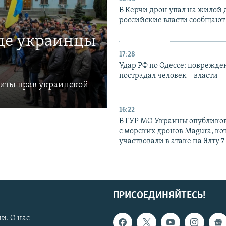
В Керчи дрон упал на жилой 
российские власти сообщают
где украинцы
17:28
Удар РФ по Одессе: поврежде
пострадал человек – власти
щиты прав украинской
16:22
В ГУР МО Украины опублико
с морских дронов Magura, ко
участвовали в атаке на Ялту 7
ПРИСОЕДИНЯЙТЕСЬ!
и. О нас