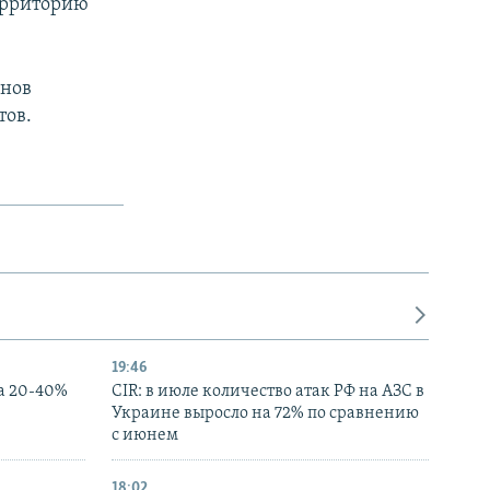
территорию
онов
тов.
19:46
а 20-40%
CIR: в июле количество атак РФ на АЗС в
Украине выросло на 72% по сравнению
с июнем
18:02