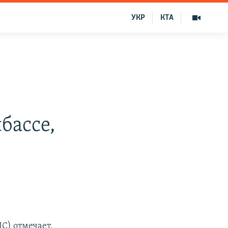
УКР
КТА
бассе,
С) отмечает,