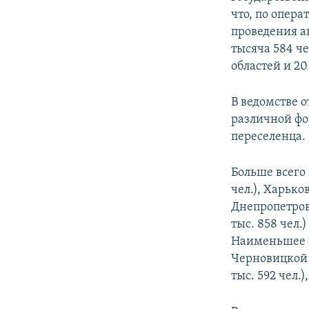
ПОБЕДИТЕЛЕЙ НЕ СУДЯТ?
что, по опер
КРЫМ.НЕПОКОРЕННЫЙ
проведения а
тысяча 584 че
ELIFBE
областей и 2
УКРАИНСКАЯ ПРОБЛЕМА КРЫМА
В ведомстве о
различной фо
переселенца.
Больше всего
чел.), Харьков
Днепропетровс
тыс. 858 чел.)
Наименьшее ко
Черновицкой (
тыс. 592 чел.)