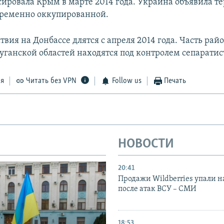
сировала Крым в марте 2014 года. Украина объявила 
временно оккупированной.
вия на Донбассе длятся с апреля 2014 года. Часть рай
уганской областей находятся под контролем сепаратис
ся
Читать без VPN
Follow us
Печать
НОВОСТИ
20:41
Продажи Wildberries упали н
после атак ВСУ – СМИ
18:53