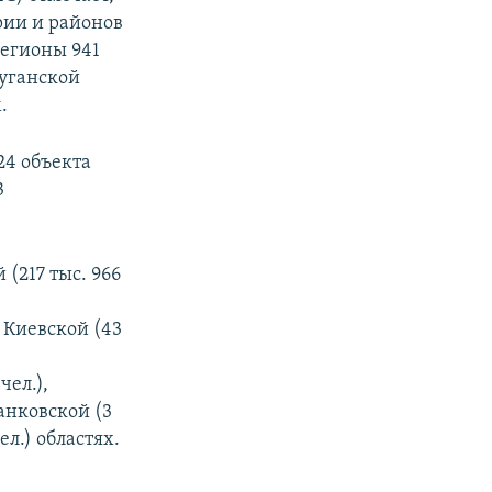
рии и районов
регионы 941
Луганской
.
24 объекта
3
(217 тыс. 966
, Киевской (43
чел.),
ранковской (3
ел.) областях.