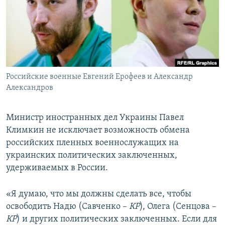
ПРИСОЕДИНЯЙТЕСЬ!
ПОБЕДИТЕЛЕЙ НЕ СУДЯТ?
КРЫМ.НЕПОКОРЕННЫЙ
ELIFBE
УКРАИНСКАЯ ПРОБЛЕМА КРЫМА
Все сайты RFE/RL
Российские военные Евгений Ерофеев и Александр
Александров
Министр иностранных дел Украины Павел
Климкин не исключает возможность обмена
российских пленных военнослужащих на
украинских политических заключенных,
удерживаемых в России.
«Я думаю, что мы должны сделать все, чтобы
освободить Надю (Савченко –
КР
), Олега (Сенцова –
КР
) и других политических заключенных. Если для