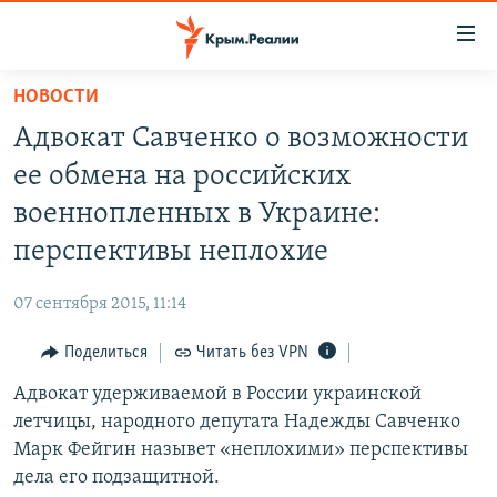
Доступность
ссылки
Вернуться
НОВОСТИ
к
НОВОСТИ
Адвокат Савченко о возможности
основному
СПЕЦПРОЕКТЫ
содержанию
ее обмена на российских
ВОДА
Вернутся
ГРУЗ 200
военнопленных в Украине:
к
ИСТОРИЯ
КАРТА ВОЕННЫХ ОБЪЕКТОВ КРЫМА
перспективы неплохие
главной
ЕЩЕ
11 ЛЕТ ОККУПАЦИИ КРЫМА. 11 ИСТОРИЙ СОПРОТИВЛЕНИЯ
навигации
07 сентября 2015, 11:14
Вернутся
РАДІО СВОБОДА
ИНТЕРАКТИВ
к
Поделиться
Читать без VPN
КАК ОБОЙТИ БЛОКИРОВКУ
ИНФОГРАФИКА
поиску
Адвокат удерживаемой в России украинской
ТЕЛЕПРОЕКТ КРЫМ.РЕАЛИИ
Українською
летчицы, народного депутата Надежды Савченко
СОВЕТЫ ПРАВОЗАЩИТНИКОВ
Марк Фейгин назывет «неплохими» перспективы
Qırımtatar
дела его подзащитной.
ПРОПАВШИЕ БЕЗ ВЕСТИ