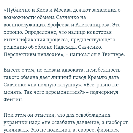
ПРИСОЕДИНЯЙТЕСЬ!
ПОБЕДИТЕЛЕЙ НЕ СУДЯТ?
«Публично и Киев и Москва делают заявления о
КРЫМ.НЕПОКОРЕННЫЙ
возможности обмена Савченко на
военнослужащих Ерофеева и Александрова. Это
ELIFBE
хорошо. Определенно, что налицо некоторая
УКРАИНСКАЯ ПРОБЛЕМА КРЫМА
интенсификация процесса, предшествующего
Все сайты RFE/RL
решению об обмене Надежды Савченко.
Перспективы неплохие», – написал он в Твиттере.
Вместе с тем, по словам адвоката, неизбежность
такого обмена дает лишний повод Кремлю дать
Савченко «на полную катушку». «Все-равно же
менять. Так чего церемониться?» – подчеркнул
Фейгин.
При этом он отметил, что для освобождения
украинки надо «не ослаблять давление, а наоборот,
усиливать. Это не политика, а, скорее, физика», –