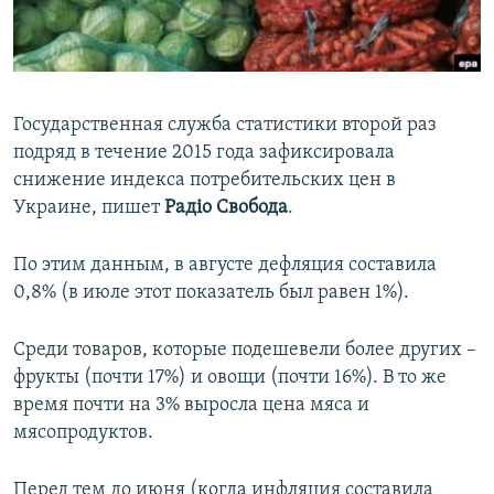
ПРИСОЕДИНЯЙТЕСЬ!
ПОБЕДИТЕЛЕЙ НЕ СУДЯТ?
КРЫМ.НЕПОКОРЕННЫЙ
ELIFBE
Государственная служба статистики второй раз
УКРАИНСКАЯ ПРОБЛЕМА КРЫМА
подряд в течение 2015 года зафиксировала
Все сайты RFE/RL
снижение индекса потребительских цен в
Украине, пишет
Радіо Свобода
.
По этим данным, в августе дефляция составила
0,8% (в июле этот показатель был равен 1%).
Среди товаров, которые подешевели более других –
фрукты (почти 17%) и овощи (почти 16%). В то же
время почти на 3% выросла цена мяса и
мясопродуктов.
Перед тем до июня (когда инфляция составила