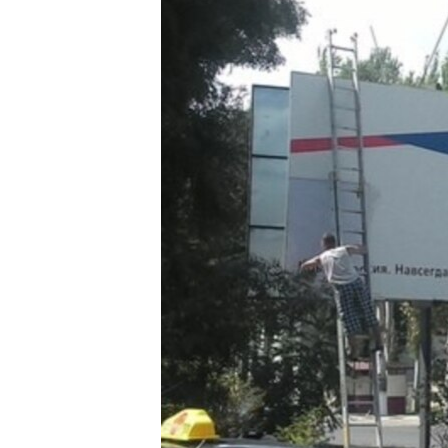
ПОБЕДИТЕЛЕЙ НЕ СУДЯТ?
КРЫМ.НЕПОКОРЕННЫЙ
ELIFBE
УКРАИНСКАЯ ПРОБЛЕМА КРЫМА