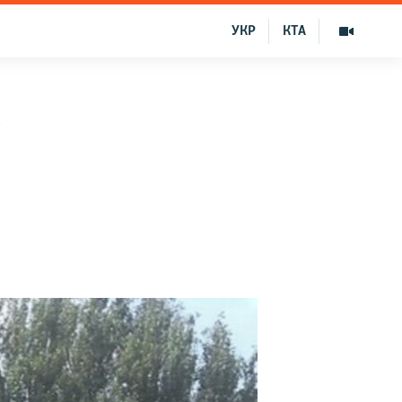
УКР
КТА
т