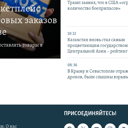
Трамп заявил, что в США «ог
ркетплейс
количество боеприпасов»
овых заказов
ве
10:11
Казахстан вновь стал самым
ставлять товары в
процветающим государством
Центральной Азии – рейтинг
08:36
В Крыму и Севастополе отраж
дронов, были слышны взрыв
ПРИСОЕДИНЯЙТЕСЬ!
и. О нас