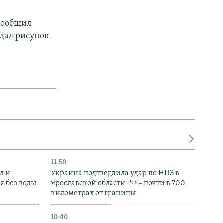
сообщил
адал рисунок
11:50
л и
Украина подтвердила удар по НПЗ в
я без воды
Ярославской области РФ – почти в 700
километрах от границы
10:40