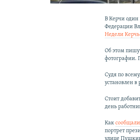
В Керчи один
Федерации Вл
Недели Керчь
Об этом пишу
фотографии. П
Судя по всему
установлен в
Стоит добави
день работни
Как
сообщал
портрет през
улице Пушки