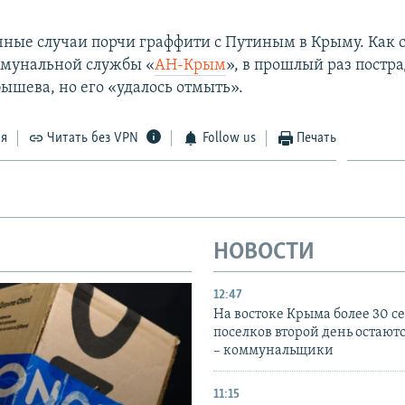
чные случаи порчи граффити с Путиным в Крыму. Как 
ммунальной службы «
АН-Крым
», в прошлый раз постр
ышева, но его «удалось отмыть».
ся
Читать без VPN
Follow us
Печать
НОВОСТИ
12:47
На востоке Крыма более 30 се
поселков второй день остаютс
– коммунальщики
11:15