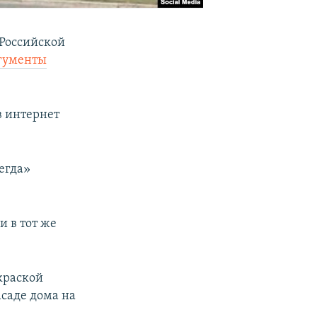
 Российской
гументы
в интернет
егда»
 в тот же
 краской
саде дома на