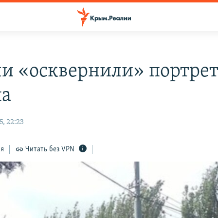
чи «осквернили» портре
на
, 22:23
ся
Читать без VPN