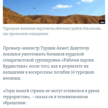
ПРИСОЕДИНЯЙТЕСЬ!
ПОБЕДИТЕЛЕЙ НЕ СУДЯТ?
КРЫМ.НЕПОКОРЕННЫЙ
ELIFBE
Турецкие военные вертолеты облетают район Юксекова,
УКРАИНСКАЯ ПРОБЛЕМА КРЫМА
где произошло нападение
Все сайты RFE/RL
Премьер-министр Турции Ахмет Давутоглу
поклялся уничтожить боевиков курдской
сепаратистской группировки «Рабочая партия
Курдистана» после того, как в результате их
нападения в воскресенье погибли 16 турецких
военных.
«Горы нашей страны не могут оставаться в руках
террористов», – сказал он в телевизионном
обращении.