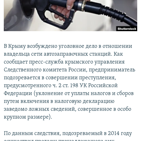
ПРИСОЕДИНЯЙТЕСЬ!
ПОБЕДИТЕЛЕЙ НЕ СУДЯТ?
КРЫМ.НЕПОКОРЕННЫЙ
ELIFBE
УКРАИНСКАЯ ПРОБЛЕМА КРЫМА
В Крыму возбуждено уголовное дело в отношении
Все сайты RFE/RL
владельца сети автозаправочных станций. Как
сообщает пресс-служба крымского управления
Следственного комитета России, предприниматель
подозревается в совершении преступления,
предусмотренного ч. 2 ст. 198 УК Российской
Федерации (уклонение от уплаты налогов и сборов
путем включения в налоговую декларацию
заведомо ложных сведений, совершенное в особо
крупном размере).
По данным следствия, подозреваемый в 2014 году