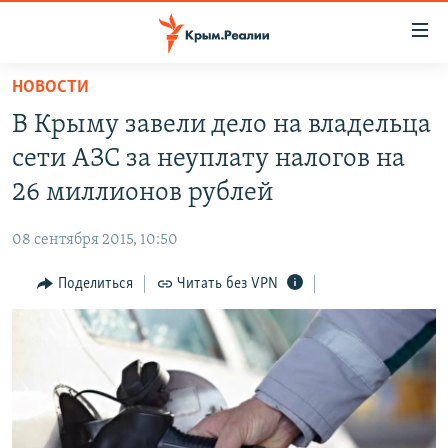
Доступность
ссылки
Вернуться
НОВОСТИ
к
НОВОСТИ
В Крыму завели дело на владельца
основному
СПЕЦПРОЕКТЫ
содержанию
сети АЗС за неуплату налогов на
ВОДА
Вернутся
ГРУЗ 200
26 миллионов рублей
к
ИСТОРИЯ
КАРТА ВОЕННЫХ ОБЪЕКТОВ КРЫМА
главной
08 сентября 2015, 10:50
ЕЩЕ
11 ЛЕТ ОККУПАЦИИ КРЫМА. 11 ИСТОРИЙ СОПРОТИВЛЕНИЯ
навигации
Вернутся
Поделиться
Читать без VPN
РАДІО СВОБОДА
ИНТЕРАКТИВ
к
КАК ОБОЙТИ БЛОКИРОВКУ
ИНФОГРАФИКА
поиску
ТЕЛЕПРОЕКТ КРЫМ.РЕАЛИИ
Українською
СОВЕТЫ ПРАВОЗАЩИТНИКОВ
Qırımtatar
ПРОПАВШИЕ БЕЗ ВЕСТИ