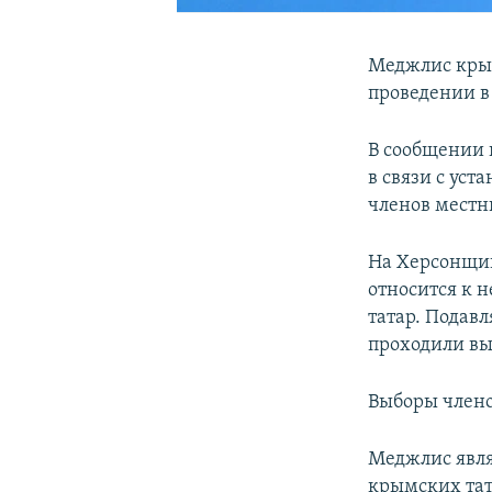
Меджлис крым
проведении в
В сообщении 
в связи с уст
членов местн
На Херсонщин
относится к
татар. Подав
проходили вы
Выборы члено
Меджлис явля
крымских тат