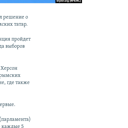
л решение о
ских татар.
нция пройдет
ода выборов
 Херсон
крымских
е, где также
ервые.
(парламента)
о каждые 5