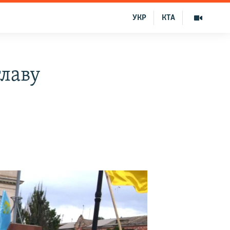
УКР
КТА
главу