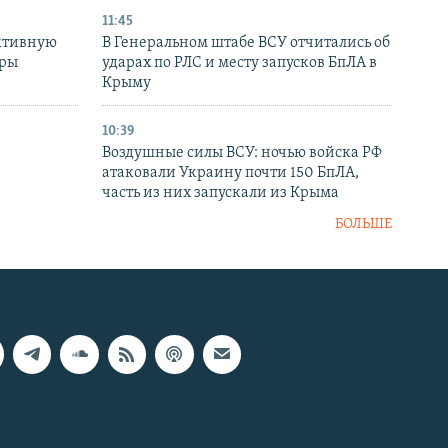
11:45
ктивную
В Генеральном штабе ВСУ отчитались об
уры
ударах по РЛС и месту запусков БпЛА в
в
Крыму
10:39
Воздушные силы ВСУ: ночью войска РФ
атаковали Украину почти 150 БпЛА,
часть из них запускали из Крыма
БОЛЬШЕ