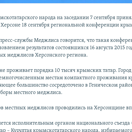
скотатарского народа на заседании 7 сентября приня
 Херсоне 18 сентября региональной конференции крым
пресс-службы Меджлиса говорится, что такая конфере
ановлением результатов состоявшихся 16 августа 2015 г
ых меджлисов Херсонского региона.
е проживает порядка 10 тысяч крымских татар. Город
 немногочисленным местам компактного проживания 
ляющее большинство сосредоточено в Геническом район
боры местного меджлиса.
в местных меджлисов проводились на Херсонщине вп
ется исполнительным органом национального съезда 
ар – Курултая крымскотатарского народа, избираемог