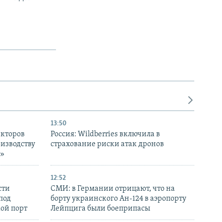
13:50
екторов
Россия: Wildberries включила в
оизводству
страхование риски атак дронов
р»
12:52
сти
СМИ: в Германии отрицают, что на
под
борту украинского Ан-124 в аэропорту
кой порт
Лейпцига были боеприпасы