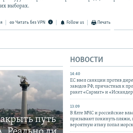
щих выборах.
ся
Читать без VPN
Follow us
Печать
НОВОСТИ
14:40
ЕС ввел санкции против дир
заводов РФ, причастных к пр
ракет «Сармат» и «Исканде
13:09
В Ялте МЧС и российские вла
закрыть путь
призывают покинуть пляжи, 
вероятную атаку попал морс
. Реально ли