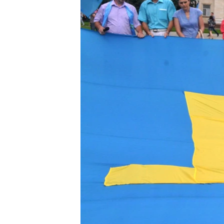
ПОБЕДИТЕЛЕЙ НЕ СУДЯТ?
КРЫМ.НЕПОКОРЕННЫЙ
ELIFBE
УКРАИНСКАЯ ПРОБЛЕМА КРЫМА