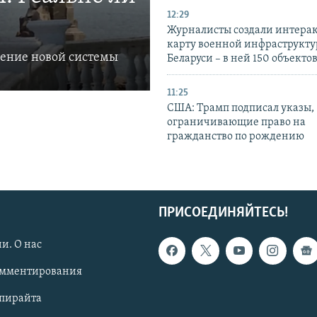
12:29
Журналисты создали интера
карту военной инфраструкт
ление новой системы
Беларуси – в ней 150 объекто
11:25
США: Трамп подписал указы,
ограничивающие право на
гражданство по рождению
ПРИСОЕДИНЯЙТЕСЬ!
и. О нас
омментирования
опирайта