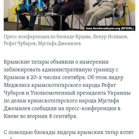
ПРИСОЕДИНЯЙТЕСЬ!
ПОБЕДИТЕЛЕЙ НЕ СУДЯТ?
КРЫМ.НЕПОКОРЕННЫЙ
ELIFBE
Пресс-конференция по блокаде Крыма. Ленур Ислямов,
УКРАИНСКАЯ ПРОБЛЕМА КРЫМА
Рефат Чубаров, Мустафа Джемилев
Все сайты RFE/RL
Крымские татары объявили о намерении
заблокировать административную границу с
Крымом в 20-х числах сентября. Об этом лидер
Меджлиса крымскотатарского народа Рефат
Чубаров и Уполномоченный президента Украины
по делам крымскотатарского народа Мустафа
Джемилев сообщили на пресс-конференции в
Киеве во вторник 8 сентября.
С помощью блокады лидеры крымских татар хотят