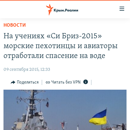
Доступность
ссылки
Вернуться
НОВОСТИ
к
НОВОСТИ
На учениях «Си Бриз-2015»
основному
СПЕЦПРОЕКТЫ
содержанию
морские пехотинцы и авиаторы
ВОДА
Вернутся
ГРУЗ 200
отработали спасение на воде
к
ИСТОРИЯ
КАРТА ВОЕННЫХ ОБЪЕКТОВ КРЫМА
главной
09 сентября 2015, 12:33
ЕЩЕ
11 ЛЕТ ОККУПАЦИИ КРЫМА. 11 ИСТОРИЙ СОПРОТИВЛЕНИЯ
навигации
Вернутся
Поделиться
Читать без VPN
РАДІО СВОБОДА
ИНТЕРАКТИВ
к
КАК ОБОЙТИ БЛОКИРОВКУ
ИНФОГРАФИКА
поиску
ТЕЛЕПРОЕКТ КРЫМ.РЕАЛИИ
Українською
СОВЕТЫ ПРАВОЗАЩИТНИКОВ
Qırımtatar
ПРОПАВШИЕ БЕЗ ВЕСТИ