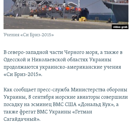
ПРИСОЕДИНЯЙТЕСЬ!
ПОБЕДИТЕЛЕЙ НЕ СУДЯТ?
КРЫМ.НЕПОКОРЕННЫЙ
ELIFBE
Учения «Си Бриз-2015»
УКРАИНСКАЯ ПРОБЛЕМА КРЫМА
Все сайты RFE/RL
В северо-западной части Черного моря, а также в
Одесской и Николаевской областях Украины
продолжаются украинско-американские учения
«Си Бриз-2015».
Как сообщает пресс-служба Министерства обороны
Украины, 8 сентября морские авиаторы совершили
посадку на эсминец ВМС США «Дональд Кук», а
также фрегат ВМС Украины «Гетман
Сагайдачный».