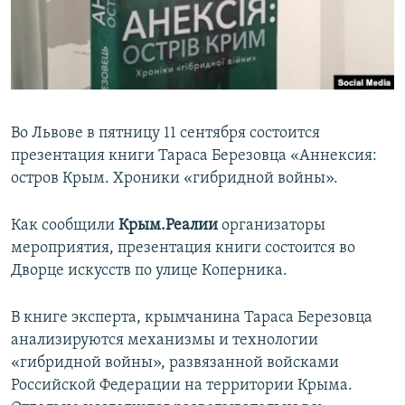
ПРИСОЕДИНЯЙТЕСЬ!
ПОБЕДИТЕЛЕЙ НЕ СУДЯТ?
КРЫМ.НЕПОКОРЕННЫЙ
ELIFBE
УКРАИНСКАЯ ПРОБЛЕМА КРЫМА
Во Львове в пятницу 11 сентября состоится
Все сайты RFE/RL
презентация книги Тараса Березовца «Аннексия:
остров Крым. Хроники «гибридной войны».
Как сообщили
Крым.Реалии
организаторы
мероприятия, презентация книги состоится во
Дворце искусств по улице Коперника.
В книге эксперта, крымчанина Тараса Березовца
анализируются механизмы и технологии
«гибридной войны», развязанной войсками
Российской Федерации на территории Крыма.