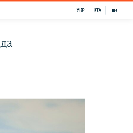
УКР
КТА
рда