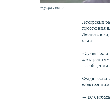
Эдуард Леонов
Печерский р
пресечения д
Леонова в ви
силы.
«Судья поста
электронным б
в сообщении «
Суддя постан
електронним б
— ВО Свобода