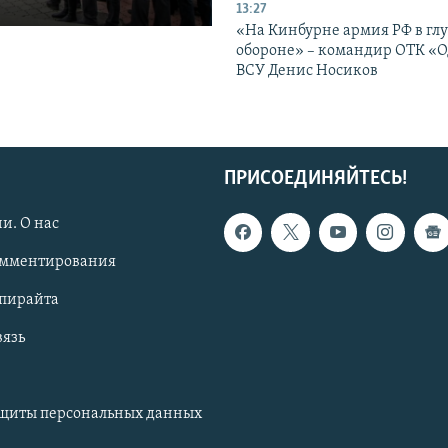
13:27
«На Кинбурне армия РФ в гл
обороне» – командир ОТК «О
ВСУ Денис Носиков
ПРИСОЕДИНЯЙТЕСЬ!
и. О нас
омментирования
опирайта
вязь
ащиты персональных данных