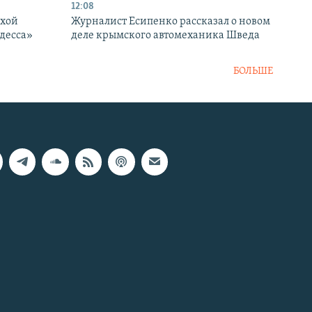
12:08
ухой
Журналист Есипенко рассказал о новом
десса»
деле крымского автомеханика Шведа
БОЛЬШЕ