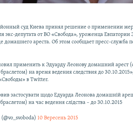
айонный суд Киева принял решение о применении ме
ля экс-депутата от ВО «Свобода», уроженца Евпатории 
де домашнего ареста. Об этом сообщает пресс-служба 
новил применить к Эдуарду Леонову домашний арест (
раслетом) на время ведения следствия до 30.10.2015»,
Свободы» в Twitter.
овив застосувати щодо Едуарда Леонова домашній ареш
раслетом) на час ведення слідства – до 30.10.2015
 (@vo_svoboda)
10 Вересень 2015