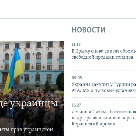
НОВОСТИ
11:18
В Крыму снова снизят объем
свободной продажи топлива
09:05
Украина закупит у Турции р
ATACMS и пусковые установ
где украинцы
16:27
Легион «Свобода России» по
кадры разведки моста через
Керченский пролив
щиты прав украинской