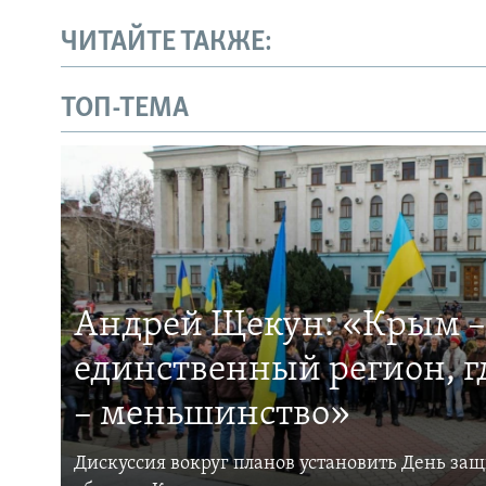
ЧИТАЙТЕ ТАКЖЕ:
ТОП-ТЕМА
Андрей Щекун: «Крым –
единственный регион, 
– меньшинство»
Дискуссия вокруг планов установить День за