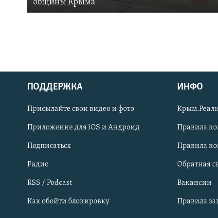
общины Крыма
ПОДДЕРЖКА
ИНФО
Українською
Присылайте свои видео и фото
Крым.Реали
Qırımtatar
Приложение для iOS и Андроид
Правила к
Подписаться
Правила к
ПРИСОЕДИНЯЙТЕСЬ!
Радио
Обратная с
RSS / Podcast
Вакансии
Как обойти блокировку
Правила з
Все сайты RFE/RL