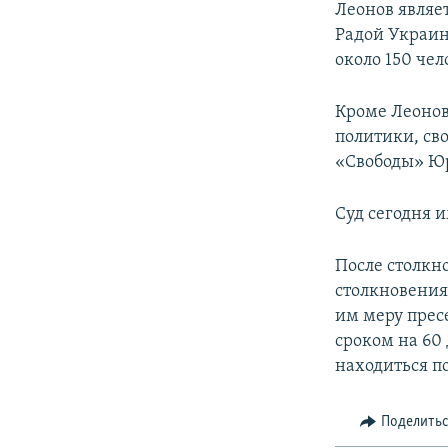
Леонов являе
Радой Украины
около 150 че
Кроме Леонов
политики, св
«Свободы» Ю
Суд сегодня 
После столкн
столкновения
им меру прес
сроком на 60
находиться п
Поделить