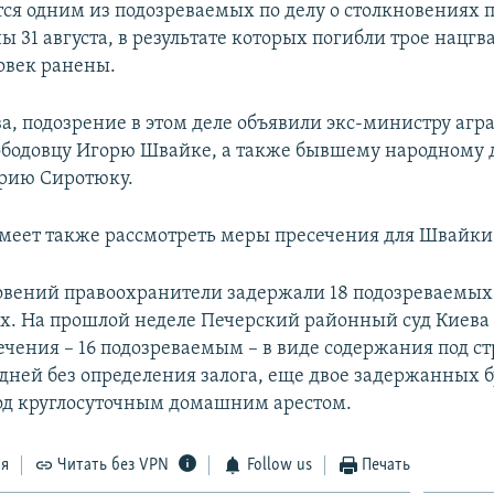
тся одним из подозреваемых по делу о столкновениях 
 31 августа, в результате которых погибли трое нацгв
ловек ранены.
а, подозрение в этом деле объявили экс-министру агр
ободовцу Игорю Швайке, а также бывшему народному д
рию Сиротюку.
имеет также рассмотреть меры пресечения для Швайки
овений правоохранители задержали 18 подозреваемых
х. На прошлой неделе Печерский районный суд Киева 
ечения – 16 подозреваемым – в виде содержания под с
 дней без определения залога, еще двое задержанных б
од круглосуточным домашним арестом.
ся
Читать без VPN
Follow us
Печать