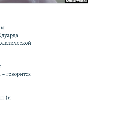
ры
Эдуарда
политической
с
 – говорится
т (із