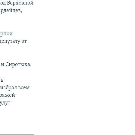
под Верховной
ардейцев,
арной
епутату от
 и Сиротюка.
 в
избрал всем
тражей
удут