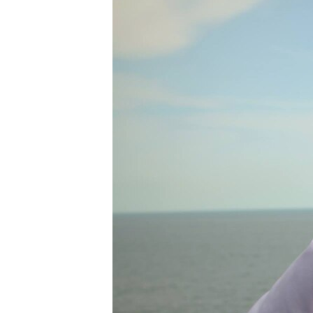
ПОБЕДИТЕЛЕЙ НЕ СУДЯТ?
КРЫМ.НЕПОКОРЕННЫЙ
ELIFBE
УКРАИНСКАЯ ПРОБЛЕМА КРЫМА