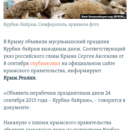
ПРИСОЕДИНЯЙТЕСЬ!
ПОБЕДИТЕЛЕЙ НЕ СУДЯТ?
КРЫМ.НЕПОКОРЕННЫЙ
Курбан-байрам, Симферополь, архивное фото
ELIFBE
УКРАИНСКАЯ ПРОБЛЕМА КРЫМА
В Крыму объявили мусульманский праздник
Все сайты RFE/RL
Курбан-байрам выходным днем. Соответствующий
указ российского главы Крыма Сергея Аксенова от
8 сентября
опубликован
на официальном сайте
крымского правительства, информируют
Крым.Реалии
.
«Объявить нерабочим праздничным днем 24
сентября 2015 года – Курбан-байрам», – говорится в
документе.
Накануне о планах крымского правительства