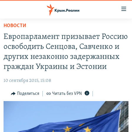
Доступность
ссылки
Вернуться
НОВОСТИ
к
НОВОСТИ
Европарламент призывает Россию
основному
СПЕЦПРОЕКТЫ
содержанию
освободить Сенцова, Савченко и
ВОДА
Вернутся
ГРУЗ 200
других незаконно задержанных
к
ИСТОРИЯ
КАРТА ВОЕННЫХ ОБЪЕКТОВ КРЫМА
граждан Украины и Эстонии
главной
ЕЩЕ
11 ЛЕТ ОККУПАЦИИ КРЫМА. 11 ИСТОРИЙ СОПРОТИВЛЕНИЯ
навигации
10 сентября 2015, 15:08
Вернутся
РАДІО СВОБОДА
ИНТЕРАКТИВ
к
Поделиться
Читать без VPN
КАК ОБОЙТИ БЛОКИРОВКУ
ИНФОГРАФИКА
поиску
ТЕЛЕПРОЕКТ КРЫМ.РЕАЛИИ
Українською
СОВЕТЫ ПРАВОЗАЩИТНИКОВ
Qırımtatar
ПРОПАВШИЕ БЕЗ ВЕСТИ