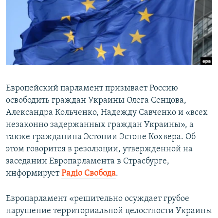
ПРИСОЕДИНЯЙТЕСЬ!
ПОБЕДИТЕЛЕЙ НЕ СУДЯТ?
КРЫМ.НЕПОКОРЕННЫЙ
ELIFBE
УКРАИНСКАЯ ПРОБЛЕМА КРЫМА
Все сайты RFE/RL
Европейский парламент призывает Россию
освободить граждан Украины Олега Сенцова,
Александра Кольченко, Надежду Савченко и «всех
незаконно задержанных граждан Украины», а
также гражданина Эстонии Эстоне Кохвера. Об
этом говорится в резолюции, утвержденной на
заседании Европарламента в Страсбурге,
информирует
Радiо Свобода
.
Европарламент «решительно осуждает грубое
нарушение территориальной целостности Украины