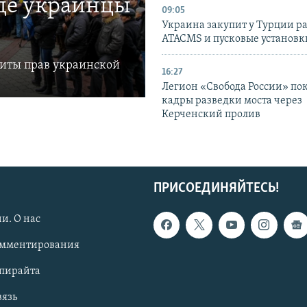
где украинцы
09:05
Украина закупит у Турции р
ATACMS и пусковые установ
щиты прав украинской
16:27
Легион «Свобода России» по
кадры разведки моста через
Керченский пролив
ПРИСОЕДИНЯЙТЕСЬ!
и. О нас
омментирования
опирайта
вязь