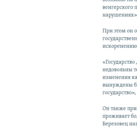
венгерского 
нарушениях»,
При этом он о
государствен
искоренению 
«Государство
недовольны т
изменения ка
вынуждены бл
государство»,
Он также при
проживает бо
Березовец на