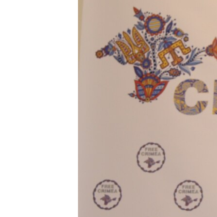
ПОБЕДИТЕЛЕЙ НЕ СУДЯТ?
КРЫМ.НЕПОКОРЕННЫЙ
ELIFBE
УКРАИНСКАЯ ПРОБЛЕМА КРЫМА