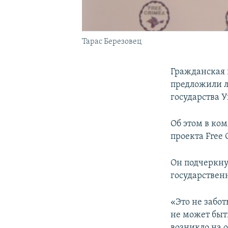
Тарас Березовец
Гражданская 
предложили л
государства 
Об этом в ко
проекта Free 
Он подчеркну
государствен
«Это не забо
не может быт
возникло на 