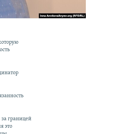
которую
ость
рдинатор
бязанность
 за границей
я это
нцы