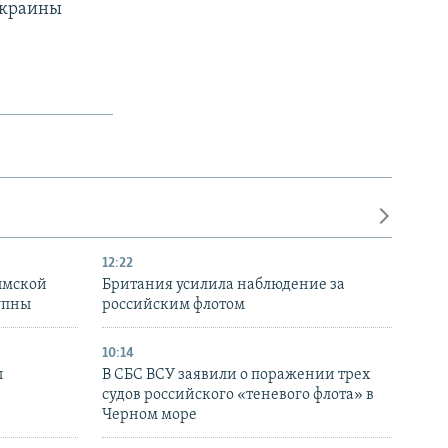
Украины
12:22
ымской
Британия усилила наблюдение за
упны
российским флотом
10:14
ы
В СБС ВСУ заявили о поражении трех
судов российского «теневого флота» в
Черном море