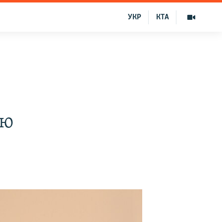
УКР
КТА
»
ию