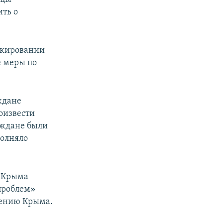
ить о
локировании
 меры по
ждане
оизвести
аждане были
полняло
о Крыма
проблем»
щению Крыма.