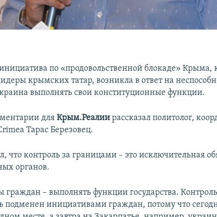
инициатива по «продовольственной блокаде» Крыма, 
идеры крымских татар, возникла в ответ на неспособн
Украина выполнять свои конституционные функции.
мментарии для
Крым.Реалии
рассказал политолог, коо
Crimea Тарас Березовец.
л, что контроль за границами – это исключительная о
ных органов.
ты граждан – выполнять функции государства. Контроль
ь подменен инициативами граждан, потому что сегодн
одном месте, а завтра на Закарпатье, например, украи