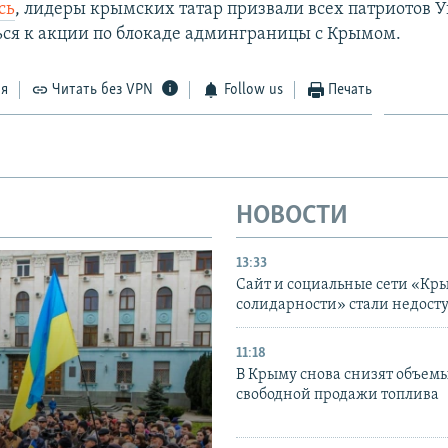
сь
, лидеры крымских татар призвали всех патриотов 
ся к акции по блокаде админграницы с Крымом.
ся
Читать без VPN
Follow us
Печать
НОВОСТИ
13:33
Сайт и социальные сети «Кр
солидарности» стали недост
11:18
В Крыму снова снизят объем
свободной продажи топлива