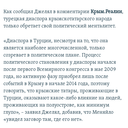
ПРИСОЕДИНЯЙТЕСЬ!
ПОБЕДИТЕЛЕЙ НЕ СУДЯТ?
Как сообщил Джелял в комментарии
Крым.Реалии
,
КРЫМ.НЕПОКОРЕННЫЙ
турецкая диаспора крымскотатарского народа
только обретает свой политический менталитет.
ELIFBE
УКРАИНСКАЯ ПРОБЛЕМА КРЫМА
«Диаспора в Турции, несмотря на то, что она
Все сайты RFE/RL
является наиболее многочисленной, только
созревает в политическом плане. Процесс
политического становления у диаспоры начался
после первого Всемирного конгресса в мае 2009
года, но активную фазу приобрел лишь после
событий в Крыму в начале 2014 года, поэтому
говорить, что крымские татары, проживающие в
Турции, оказывают какое-либо влияние на людей,
проживающих на полуострове, как минимум
глупо», – заявил Джелял, добавив, что Меняйло
«увидел заговор там, где его нет».