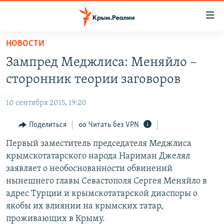
Доступность
ссылки
Вернуться
НОВОСТИ
к
НОВОСТИ
Зампред Меджлиса: Меняйло –
основному
СПЕЦПРОЕКТЫ
содержанию
сторонник теории заговоров
ВОДА
Вернутся
ГРУЗ 200
к
10 сентября 2015, 19:20
ИСТОРИЯ
КАРТА ВОЕННЫХ ОБЪЕКТОВ КРЫМА
главной
ЕЩЕ
Поделиться
Читать без VPN
11 ЛЕТ ОККУПАЦИИ КРЫМА. 11 ИСТОРИЙ СОПРОТИВЛЕНИЯ
навигации
Вернутся
РАДІО СВОБОДА
Первый заместитель председателя Меджлиса
ИНТЕРАКТИВ
к
крымскотатарского народа Нариман Джелял
КАК ОБОЙТИ БЛОКИРОВКУ
ИНФОГРАФИКА
поиску
заявляет о необоснованности обвинений
ТЕЛЕПРОЕКТ КРЫМ.РЕАЛИИ
нынешнего главы Севастополя Сергея Меняйло в
Українською
адрес Турции и крымскотатарской диаспоры о
СОВЕТЫ ПРАВОЗАЩИТНИКОВ
Qırımtatar
якобы их влиянии на крымских татар,
ПРОПАВШИЕ БЕЗ ВЕСТИ
проживающих в Крыму.