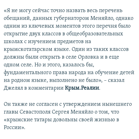
ПРИСОЕДИНЯЙТЕСЬ!
ПОБЕДИТЕЛЕЙ НЕ СУДЯТ?
«Я не могу сейчас точно назвать весь перечень
КРЫМ.НЕПОКОРЕННЫЙ
обещаний, данных губернатором Меняйло, однако
одним из ключевых моментов этого перечня было
ELIFBE
открытие двух классов в общеобразовательных
УКРАИНСКАЯ ПРОБЛЕМА КРЫМА
школах с изучением предметов на
Все сайты RFE/RL
крымскотатарском языке. Один из таких классов
должны были открыть в селе Орловка и в еще
одном селе. Но и этого, казалось бы,
фундаментального права народа на обучение детей
на родном языке, выполнено не было», – сказал
Джелял в комментарии
Крым.Реалии
.
Он также не согласен с утверждением нынешнего
главы Севастополя Сергея Меняйло о том, что
«крымские татары довольны своей жизнью в
России».