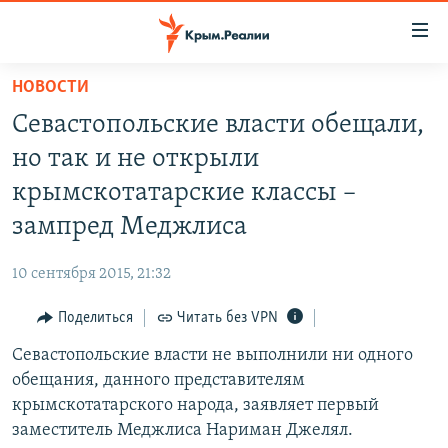
Доступность
ссылки
Вернуться
НОВОСТИ
к
НОВОСТИ
Севастопольские власти обещали,
основному
СПЕЦПРОЕКТЫ
содержанию
но так и не открыли
ВОДА
Вернутся
ГРУЗ 200
крымскотатарские классы –
к
ИСТОРИЯ
КАРТА ВОЕННЫХ ОБЪЕКТОВ КРЫМА
зампред Меджлиса
главной
ЕЩЕ
11 ЛЕТ ОККУПАЦИИ КРЫМА. 11 ИСТОРИЙ СОПРОТИВЛЕНИЯ
навигации
10 сентября 2015, 21:32
Вернутся
РАДІО СВОБОДА
ИНТЕРАКТИВ
к
Поделиться
Читать без VPN
КАК ОБОЙТИ БЛОКИРОВКУ
ИНФОГРАФИКА
поиску
Севастопольские власти не выполнили ни одного
ТЕЛЕПРОЕКТ КРЫМ.РЕАЛИИ
Українською
обещания, данного представителям
СОВЕТЫ ПРАВОЗАЩИТНИКОВ
крымскотатарского народа, заявляет первый
Qırımtatar
заместитель Меджлиса Нариман Джелял.
ПРОПАВШИЕ БЕЗ ВЕСТИ