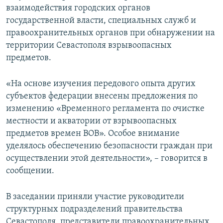
взаимодействия городских органов
ПРИСОЕДИНЯЙТЕСЬ!
ПОБЕДИТЕЛЕЙ НЕ СУДЯТ?
государственной власти, специальных служб и
КРЫМ.НЕПОКОРЕННЫЙ
правоохранительных органов при обнаружении на
территории Севастополя взрывоопасных
ELIFBE
предметов.
УКРАИНСКАЯ ПРОБЛЕМА КРЫМА
Все сайты RFE/RL
«На основе изучения передового опыта других
субъектов федерации внесены предложения по
изменению «Временного регламента по очистке
местности и акватории от взрывоопасных
предметов времен ВОВ». Особое внимание
уделялось обеспечению безопасности граждан при
осуществлении этой деятельности», – говорится в
сообщении.
В заседании приняли участие руководители
структурных подразделений правительства
Севастополя, представители правоохранительных