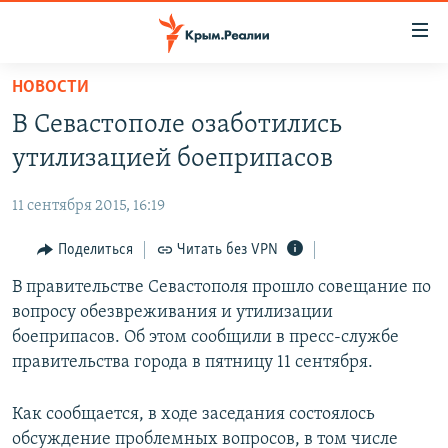
Доступность
ссылки
Вернуться
НОВОСТИ
к
НОВОСТИ
В Севастополе озаботились
основному
СПЕЦПРОЕКТЫ
содержанию
утилизацией боеприпасов
ВОДА
Вернутся
ГРУЗ 200
к
11 сентября 2015, 16:19
ИСТОРИЯ
КАРТА ВОЕННЫХ ОБЪЕКТОВ КРЫМА
главной
ЕЩЕ
Поделиться
Читать без VPN
11 ЛЕТ ОККУПАЦИИ КРЫМА. 11 ИСТОРИЙ СОПРОТИВЛЕНИЯ
навигации
Вернутся
РАДІО СВОБОДА
В правительстве Севастополя прошло совещание по
ИНТЕРАКТИВ
к
вопросу обезвреживания и утилизации
КАК ОБОЙТИ БЛОКИРОВКУ
ИНФОГРАФИКА
поиску
боеприпасов. Об этом сообщили в пресс-службе
ТЕЛЕПРОЕКТ КРЫМ.РЕАЛИИ
правительства города в пятницу 11 сентября.
Українською
СОВЕТЫ ПРАВОЗАЩИТНИКОВ
Qırımtatar
Как сообщается, в ходе заседания состоялось
ПРОПАВШИЕ БЕЗ ВЕСТИ
обсуждение проблемных вопросов, в том числе