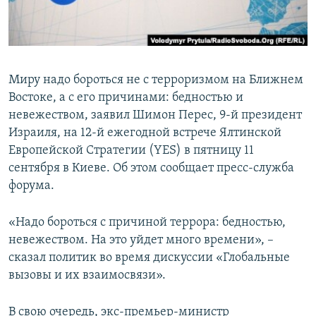
ПРИСОЕДИНЯЙТЕСЬ!
ПОБЕДИТЕЛЕЙ НЕ СУДЯТ?
КРЫМ.НЕПОКОРЕННЫЙ
ELIFBE
Миру надо бороться не с терроризмом на Ближнем
УКРАИНСКАЯ ПРОБЛЕМА КРЫМА
Востоке, а с его причинами: бедностью и
Все сайты RFE/RL
невежеством, заявил Шимон Перес, 9-й президент
Израиля, на 12-й ежегодной встрече Ялтинской
Европейской Стратегии (YES) в пятницу 11
сентября в Киеве. Об этом сообщает пресс-служба
форума.
«Надо бороться с причиной террора: бедностью,
невежеством. На это уйдет много времени», –
сказал политик во время дискуссии «Глобальные
вызовы и их взаимосвязи».
В свою очередь, экс-премьер-министр