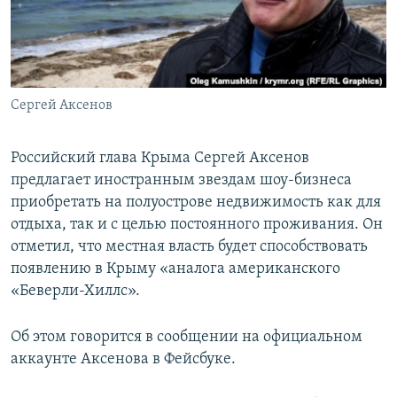
ПРИСОЕДИНЯЙТЕСЬ!
ПОБЕДИТЕЛЕЙ НЕ СУДЯТ?
КРЫМ.НЕПОКОРЕННЫЙ
ELIFBE
Сергей Аксенов
УКРАИНСКАЯ ПРОБЛЕМА КРЫМА
Все сайты RFE/RL
Российский глава Крыма Сергей Аксенов
предлагает иностранным звездам шоу-бизнеса
приобретать на полуострове недвижимость как для
отдыха, так и с целью постоянного проживания. Он
отметил, что местная власть будет способствовать
появлению в Крыму «аналога американского
«Беверли-Хиллс».
Об этом говорится в сообщении на официальном
аккаунте Аксенова в Фейсбуке.