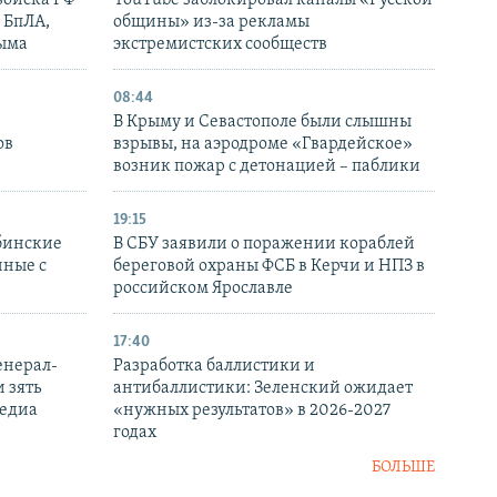
войска РФ
YouTube заблокировал каналы «Русской
 БпЛА,
общины» из-за рекламы
рыма
экстремистских сообществ
08:44
В Крыму и Севастополе были слышны
ов
взрывы, на аэродроме «Гвардейское»
возник пожар с детонацией – паблики
19:15
бинские
В СБУ заявили о поражении кораблей
нные с
береговой охраны ФСБ в Керчи и НПЗ в
российском Ярославле
17:40
енерал-
Разработка баллистики и
 зять
антибаллистики: Зеленский ожидает
медиа
«нужных результатов» в 2026-2027
годах
БОЛЬШЕ