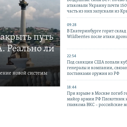
Воздушные силы ВСУ: ночью 
атаковали Украину почти 150
часть из них запускали из К
09:28
В Екатеринбурге горит склад
закрыть путь
Wildberries после атаки дрон
. Реально ли
22:54
Под санкции США попали ку
генералы и компании, связа
ление новой системы
поставками оружия из РФ
18:44
При взрыве в Москве погиб г
майор армии РФ Плохотнюк и
главкома ВКС – российские 