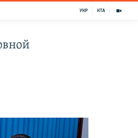
УКР
КТА
овной