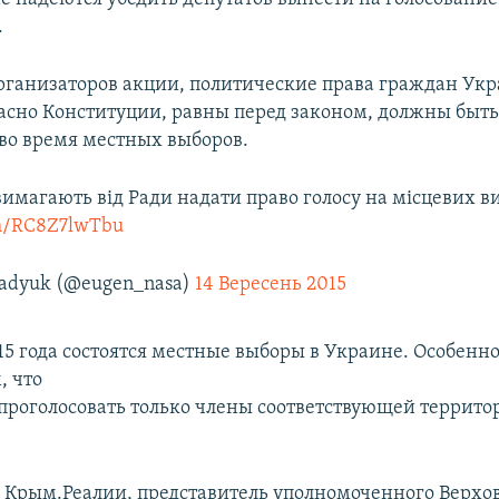
.
ганизаторов акции, политические права граждан Ук
ласно Конституции, равны перед законом, должны быт
во время местных выборов.
вимагають від Ради надати право голосу на місцевих в
om/RC8Z7lwTbu
adyuk (@eugen_nasa)
14 Вересень 2015
015 года состоятся местные выборы в Украине. Особенн
, что
проголосовать только члены соответствующей террит
 Крым.Реалии, представитель уполномоченного Верхо