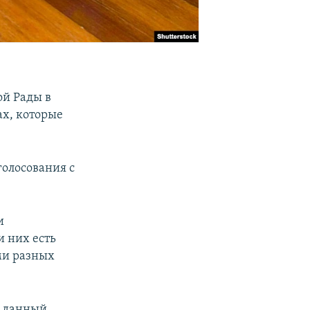
ой Рады в
ах, которые
олосования с
и
и них есть
ми разных
е данный