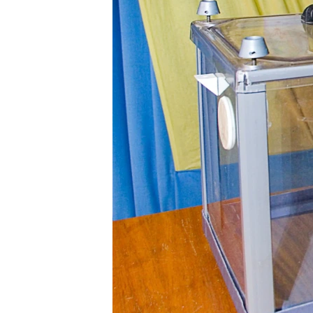
ПОБЕДИТЕЛЕЙ НЕ СУДЯТ?
КРЫМ.НЕПОКОРЕННЫЙ
ELIFBE
УКРАИНСКАЯ ПРОБЛЕМА КРЫМА