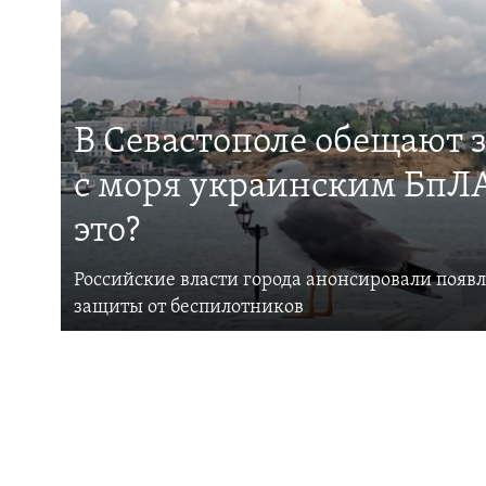
В Севастополе обещают 
с моря украинским БпЛА
это?
Российские власти города анонсировали появ
защиты от беспилотников