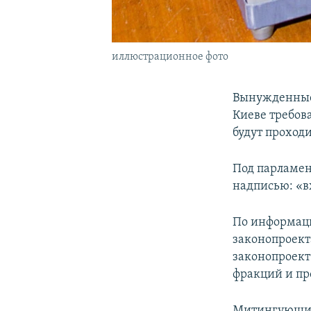
иллюстрационное фото
Вынужденные 
Киеве требов
будут проходи
Под парламен
надписью: «в
По информаци
законопроект
законопроект
фракций и п
Митингующие 