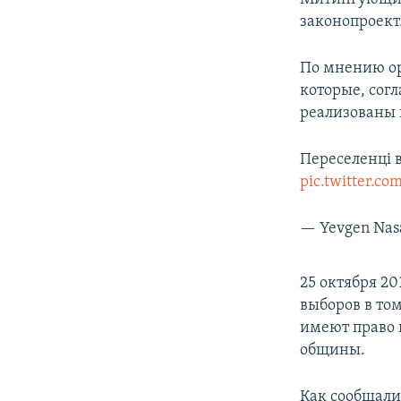
законопроект
По мнению ор
которые, сог
реализованы 
Переселенці 
pic.twitter.c
— Yevgen Nas
25 октября 2
выборов в том
имеют право 
общины.
Как сообщали