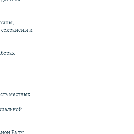
раины,
ь сохранены и
иборах
ость местных
ориальной
вной Рады