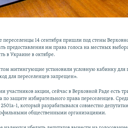
переселенцы 14 сентября пришли под стены Верховн
ать предоставления им права голоса на местных выбор
ть в Украине в октябре.
том митингующие установили условную кабинку для г
ход для переселенцев запрещен».
и участников акции, сейчас в Верховной Раде есть тр
а по защите избирательного права переселенцев. Сред
 2501а-1, который разрабатывался совместно депутата
рофильными общественными организациями.
надеются убедить депутатов вынести на голосовани