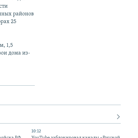
сти
нных районов
рах 25
, 1,5
ои дома из-
10:12