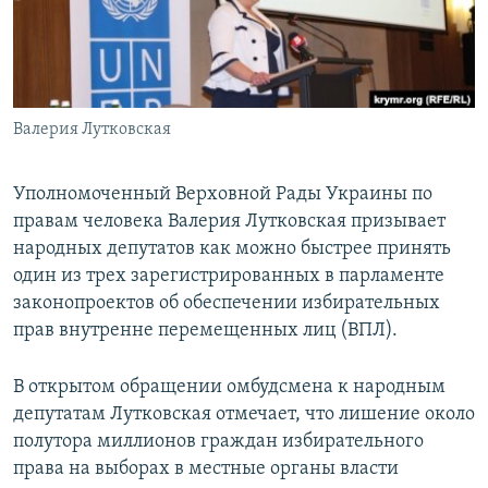
ПРИСОЕДИНЯЙТЕСЬ!
ПОБЕДИТЕЛЕЙ НЕ СУДЯТ?
КРЫМ.НЕПОКОРЕННЫЙ
ELIFBE
Валерия Лутковская
УКРАИНСКАЯ ПРОБЛЕМА КРЫМА
Все сайты RFE/RL
Уполномоченный Верховной Рады Украины по
правам человека Валерия Лутковская призывает
народных депутатов как можно быстрее принять
один из трех зарегистрированных в парламенте
законопроектов об обеспечении избирательных
прав внутренне перемещенных лиц (ВПЛ).
В открытом обращении омбудсмена к народным
депутатам Лутковская отмечает, что лишение около
полутора миллионов граждан избирательного
права на выборах в местные органы власти