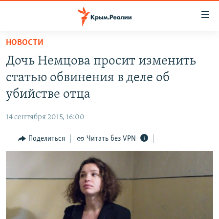
Доступность
ссылки
Вернуться
НОВОСТИ
к
НОВОСТИ
Дочь Немцова просит изменить
основному
СПЕЦПРОЕКТЫ
содержанию
статью обвинения в деле об
ВОДА
Вернутся
ГРУЗ 200
убийстве отца
к
ИСТОРИЯ
КАРТА ВОЕННЫХ ОБЪЕКТОВ КРЫМА
главной
14 сентября 2015, 16:00
ЕЩЕ
11 ЛЕТ ОККУПАЦИИ КРЫМА. 11 ИСТОРИЙ СОПРОТИВЛЕНИЯ
навигации
Вернутся
Поделиться
Читать без VPN
РАДІО СВОБОДА
ИНТЕРАКТИВ
к
КАК ОБОЙТИ БЛОКИРОВКУ
ИНФОГРАФИКА
поиску
ТЕЛЕПРОЕКТ КРЫМ.РЕАЛИИ
Українською
СОВЕТЫ ПРАВОЗАЩИТНИКОВ
Qırımtatar
ПРОПАВШИЕ БЕЗ ВЕСТИ