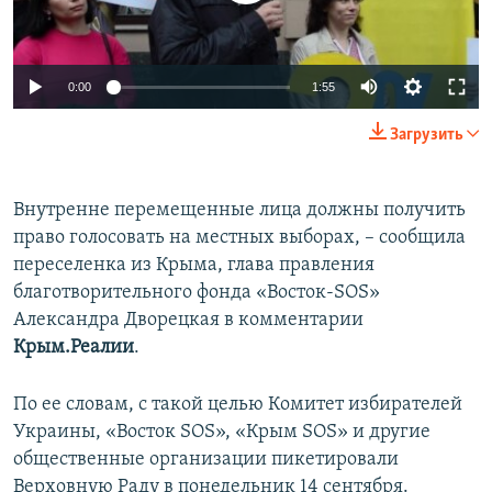
ПРИСОЕДИНЯЙТЕСЬ!
ПОБЕДИТЕЛЕЙ НЕ СУДЯТ?
КРЫМ.НЕПОКОРЕННЫЙ
0:00
1:55
ELIFBE
Загрузить
УКРАИНСКАЯ ПРОБЛЕМА КРЫМА
Все сайты RFE/RL
Внутренне перемещенные лица должны получить
право голосовать на местных выборах, – сообщила
переселенка из Крыма, глава правления
благотворительного фонда «Восток-SOS»
Александра Дворецкая в комментарии
Крым.Реалии
.
По ее словам, с такой целью Комитет избирателей
Украины, «Восток SOS», «Крым SOS» и другие
общественные организации пикетировали
Верховную Раду в понедельник 14 сентября.