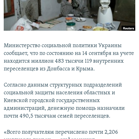
ПРИСОЕДИНЯЙТЕСЬ!
ПОБЕДИТЕЛЕЙ НЕ СУДЯТ?
КРЫМ.НЕПОКОРЕННЫЙ
ELIFBE
УКРАИНСКАЯ ПРОБЛЕМА КРЫМА
Министерство социальной политики Украины
Все сайты RFE/RL
сообщает, что по состоянию на 14 сентября на учете
находится миллион 483 тысячи 119 внутренних
переселенцев из Донбасса и Крыма.
Согласно данным структурных подразделений
социальной защиты населения областных и
Киевской городской государственных
администраций, денежную помощь назначили
почти 490,5 тысячам семей переселенцев.
«Всего получателям перечислено почти 2,206