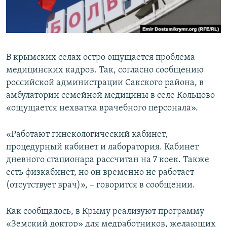
ПРИСОЕДИНЯЙТЕСЬ!
ПОБЕДИТЕЛЕЙ НЕ СУДЯТ?
КРЫМ.НЕПОКОРЕННЫЙ
ELIFBE
В крымских селах остро ощущается проблема
УКРАИНСКАЯ ПРОБЛЕМА КРЫМА
медицинских кадров. Так, согласно сообщению
Все сайты RFE/RL
российской администрации Сакского района, в
амбулатории семейной медицины в селе Кольцово
«ощущается нехватка врачебного персонала».
«Работают гинекологический кабинет,
процедурный кабинет и лаборатория. Кабинет
дневного стационара рассчитан на 7 коек. Также
есть физкабинет, но он временно не работает
(отсутствует врач)», – говорится в сообщении.
Как сообщалось, в Крыму реализуют программу
«Земский доктор» для медработников, желающих