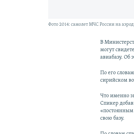
Фото 2014: самолет МЧС России на аэро
В Министерст
могут свидет
авиабазу. Об 
По его слова
сирийском во
Что именно з
Спикер добав
«постоянным 
свою базу.
По словам сп