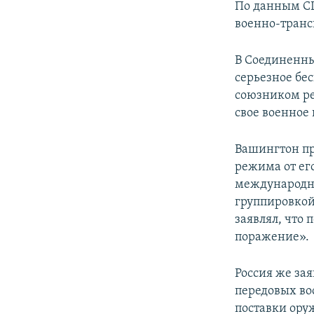
По данным СШ
военно-транс
В Соединенны
серьезное бес
союзником ре
свое военное
Вашингтон пр
режима от ег
международно
группировкой
заявлял, что
поражение».
Россия же за
передовых во
поставки ору