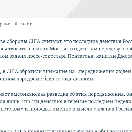
дроме в Латакии
ве обороны США считают, что последние действия Рос
ельствовать о планах Москвы создать там передовую о
этом заявил пресс-секретарь Пентагона, капитан Джеф
м, в США обратили внимание на «передвижения людей
енном аэродроме близ города Латакии.
нает американская разведка об этих передвижения, он
ил лишь, что эти действия в течение последней недел
потоком» и приводят именно к мысли о планах России
икера, США приветствуют вклад России в общую камп