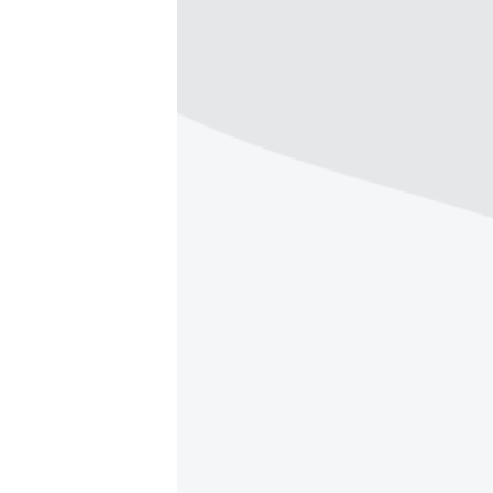
ПОБЕДИТЕЛЕЙ НЕ СУДЯТ?
КРЫМ.НЕПОКОРЕННЫЙ
ELIFBE
УКРАИНСКАЯ ПРОБЛЕМА КРЫМА