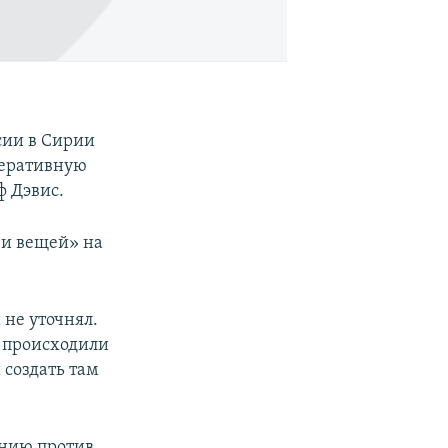
сии в Сирии
перативную
ф Дэвис.
 и вещей» на
 не уточнял.
и происходили
 создать там
анию против