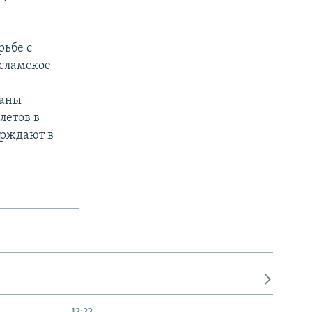
рьбе с
сламское
раны
летов в
ерждают в