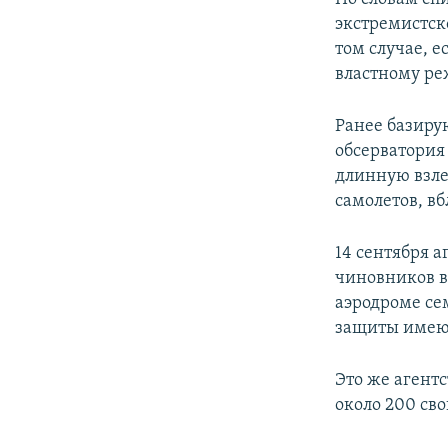
экстремистск
том случае, 
властному ре
Ранее базиру
обсерватория
длинную взле
самолетов, в
14 сентября а
чиновников в
аэродроме се
защиты имеющ
Это же агентс
около 200 св