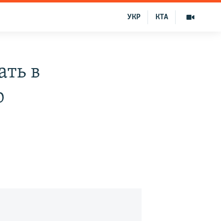
УКР
КТА
ать в
ю