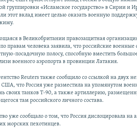
ой группировки «Исламское государство» в Сирии и Ир
если этот вклад имеет целью оказать военную поддерж
жиму.
ющаяся в Великобритании правозащитная организаци
 по правам человека заявила, что российские военные 
тную-посадочную полосу, способную вместить большо
близи военного аэропорта в провинции Латакия.
гентство Reuters также сообщило со ссылкой на двух 
 США, что Россия уже разместила на упомянутом воен
мь своих танков Т-90, а также артиллерию, размещен
егося там российского личного состава.
тво уже сообщало о том, что Россия дислоцировала на 
оих морских пехотинцев.