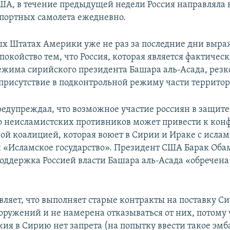
А, в течение предыдущей недели Россия направляла 
портных самолета ежедневно.
х Штатах Америки уже не раз за последние дни выр
покойство тем, что Россия, которая является фактичес
жима сирийского президента Башара аль-Асада, резк
 присутствие в подконтрольной режиму части террито
едупреждал, что возможное участие россиян в защите
о неисламистских противников может привести к кон
й коалицией, которая воюет в Сирии и Ираке с исла
 «Исламское государство». Президент США Барак Оба
 поддержка Россией власти Башара аль-Асада «обречена
являет, что выполняет старые контракты на поставку С
оружений и не намерена отказываться от них, потому 
жия в Сирию нет запрета (на попытку ввести такое эм