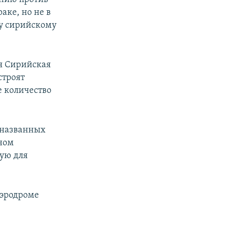
аке, но не в
ку сирийскому
я Сирийская
строят
е количество
неназванных
ном
ную для
аэродроме