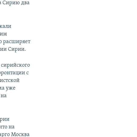
в Сирию два
ажали
ким
о расширяет
рии Сирии.
 сирийского
фронтации с
мистской
ма уже
 на
ирии
что на
барго Москва