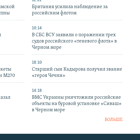
12:22
ымской
Британия усилила наблюдение за
упны
российским флотом
10:14
ы
В СБС ВСУ заявили о поражении трех
судов российского «теневого флота» в
Черном море
18:10
акеты
Старший сын Кадырова получил звание
ки M270
«героя Чечни»
14:18
казал
ВМС Украины уничтожили российские
объекты на буровой установке «Сиваш»
в Черном море
БОЛЬШЕ