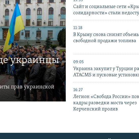
13:33
Сайт и социальные сети «Кр
солидарности» стали недост
11:18
В Крыму снова снизят объем
свободной продажи топлива
где украинцы
09:05
Украина закупит у Турции р
ATACMS и пусковые установ
щиты прав украинской
16:27
Легион «Свобода России» по
кадры разведки моста через
Керченский пролив